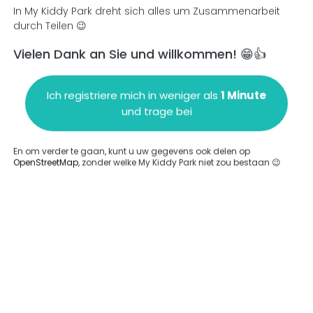
In My Kiddy Park dreht sich alles um Zusammenarbeit
durch Teilen 😉
Vielen Dank an Sie und willkommen! 😁👍
en
Einen Kommentar hinzufügen
Ich registriere mich in weniger als
1 Minute
und trage bei
En om verder te gaan, kunt u uw gegevens ook delen op
OpenStreetMap
, zonder welke My Kiddy Park niet zou bestaan 😉
ngegeben.
Komplett
rde keine Option eingegeben.
Komplett