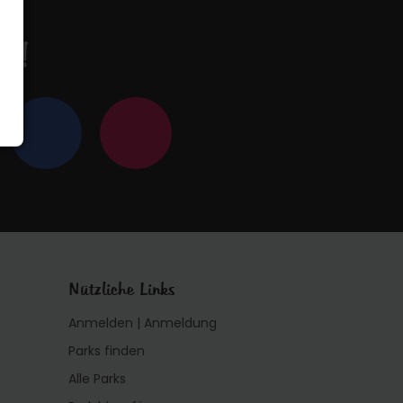
en!
Nützliche Links
Anmelden | Anmeldung
Parks finden
Alle Parks