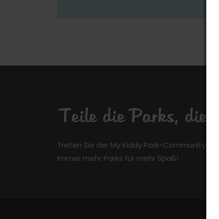
Teile die Parks, die
Treten Sie der My Kiddy Park-Community kos
Immer mehr Parks für mehr Spaß!