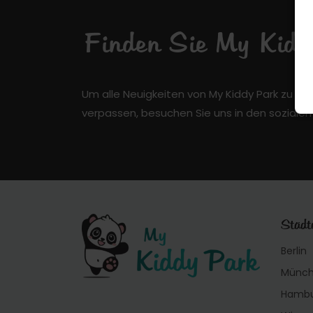
Finden Sie My Kiddy
Um alle Neuigkeiten von My Kiddy Park zu er
verpassen, besuchen Sie uns in den soziale
Städt
Berlin
Münc
Hamb