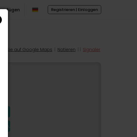
inzufügen
Registrieren | Einloggen
en Sie auf Google Maps
|
Notieren
| |
Signaler
hinzu