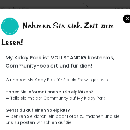
Park h
Nehmen Sie sich Zeit zum
Lesen!
Such
My Kiddy Park ist VOLLSTÄNDIG kostenlos,
Community-basiert und für dich!
Wir haben My Kiddy Park für Sie als Freiwilliger erstellt!
Ce parc n'a pas encore été visité ! À toi de jouer !
Soit l'aventurier qui découvre ce parc en premier !
Haben Sie Informationen zu Spielplätzen?
➡️ Teile sie mit der Community auf My Kiddy Park!
Ich füge den Namen hinzu
Ich füge Bilder hinzu
Gehst du auf einen Spielplatz?
➡️ Denken Sie daran, ein paar Fotos zu machen und sie
Ich füge eine Beschreibung hinzu
Ich füge die Ausrüstung 
uns zu posten, wir zählen auf Sie!