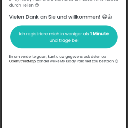
durch Teilen 😉
Vielen Dank an Sie und willkommen! 😁👍
Beschreibung
Ich registriere mich in weniger als
1 Minute
Es wurden keine Informationen zu diesem Park eingegeben.
und trage bei
Komplett
En om verder te gaan, kunt u uw gegevens ook delen op
OpenStreetMap
, zonder welke My Kiddy Park niet zou bestaan 😉
Optionen
Für diesen Park wurde keine Option eingegeben.
Komplett
Bemerkungen
(0)