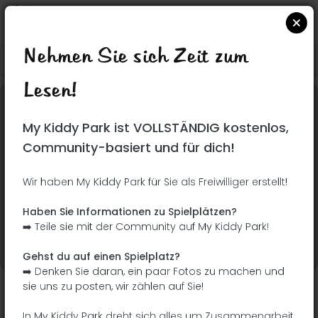
Nehmen Sie sich Zeit zum
Suchen Sie auf Google Maps
|
| |
Lesen!
Dieser Park wurde noch nicht besucht! Du bist
My Kiddy Park ist VOLLSTÄNDIG kostenlos,
dran !
Seien Sie der Abenteurer, der diesen Park
Community-basiert und für dich!
zuerst entdeckt!
Wir haben My Kiddy Park für Sie als Freiwilliger erstellt!
Ich füge den Namen
Ich füge Bilder hinzu
Haben Sie Informationen zu Spielplätzen?
hinzu
➡️ Teile sie mit der Community auf My Kiddy Park!
Ich füge eine
Ich füge die
Beschreibung hinzu
Ausrüstung hinzu
Gehst du auf einen Spielplatz?
➡️ Denken Sie daran, ein paar Fotos zu machen und
sie uns zu posten, wir zählen auf Sie!
Parque Infantil de Bustos
In My Kiddy Park dreht sich alles um Zusammenarbeit