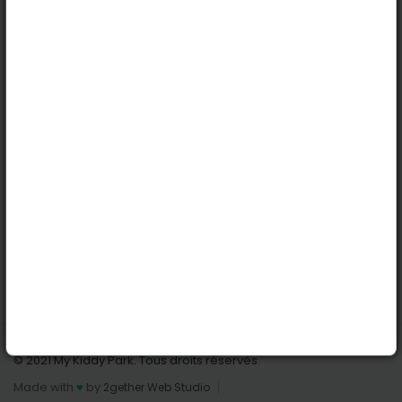
Köln
Innsbruck
Dortmund
Stuttgart
Nützliche Links
Anmelden | Anmeldung
Parks finden
Alle Parks
Park hinzufügen
Kontaktiere uns
© 2021 My Kiddy Park. Tous droits réservés.
Made with
♥
by
2gether Web Studio