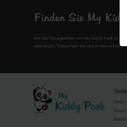
Finden Sie My Kiddy
Um alle Neuigkeiten von My Kiddy Park zu er
verpassen, besuchen Sie uns in den soziale
Städt
Berlin
Münc
Hamb