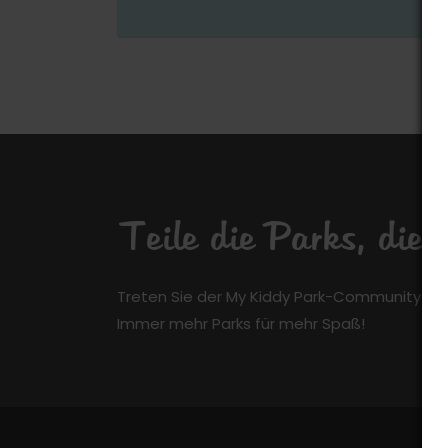
Teile die Parks, die
Treten Sie der My Kiddy Park-Community kos
Immer mehr Parks für mehr Spaß!