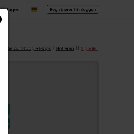
inzufügen
Registrieren | Einloggen
en Sie auf Google Maps
|
Notieren
| |
Signaler
hinzu