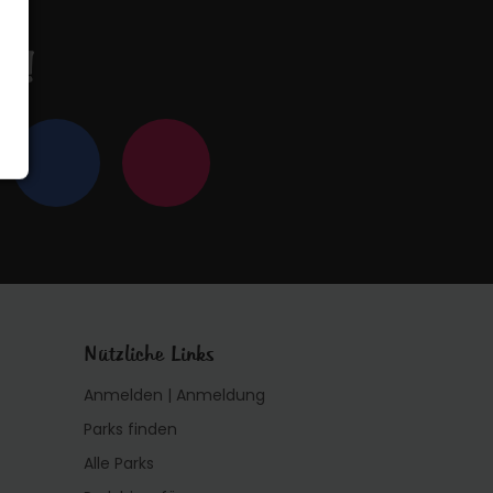
en!
Nützliche Links
Anmelden | Anmeldung
Parks finden
Alle Parks