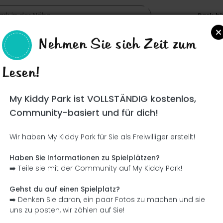
Park h
Nehmen Sie sich Zeit zum
Lesen!
Such
My Kiddy Park ist VOLLSTÄNDIG kostenlos,
Community-basiert und für dich!
Wir haben My Kiddy Park für Sie als Freiwilliger erstellt!
Ce parc n'a pas encore été visité ! À toi de jouer !
Soit l'aventurier qui découvre ce parc en premier !
Haben Sie Informationen zu Spielplätzen?
➡️ Teile sie mit der Community auf My Kiddy Park!
Ich füge den Namen hinzu
Ich füge Bilder hinzu
Gehst du auf einen Spielplatz?
➡️ Denken Sie daran, ein paar Fotos zu machen und sie
Ich füge eine Beschreibung hinzu
Ich füge die Ausrüstung 
uns zu posten, wir zählen auf Sie!