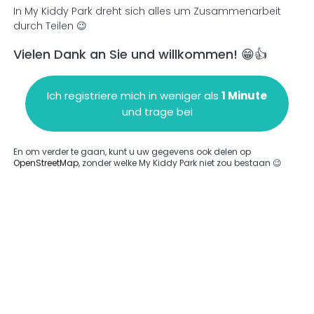
In My Kiddy Park dreht sich alles um Zusammenarbeit
durch Teilen 😉
Vielen Dank an Sie und willkommen! 😁👍
en
Einen Kommentar hinzufügen
Ich registriere mich in weniger als
1 Minute
und trage bei
En om verder te gaan, kunt u uw gegevens ook delen op
OpenStreetMap
, zonder welke My Kiddy Park niet zou bestaan 😉
ngegeben.
Komplett
rde keine Option eingegeben.
Komplett