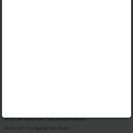
Köln
Innsbruck
Dortmund
Stuttgart
Nützliche Links
Anmelden | Anmeldung
Parks finden
Alle Parks
Park hinzufügen
Kontaktiere uns
© 2021 My Kiddy Park. Tous droits réservés.
Made with
♥
by
2gether Web Studio