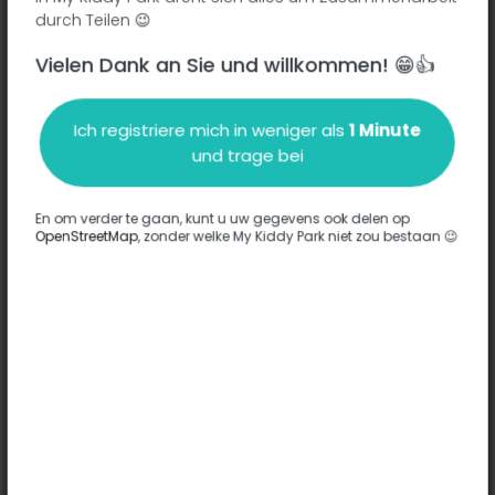
durch Teilen 😉
Vielen Dank an Sie und willkommen! 😁👍
Beschreibung
Ich registriere mich in weniger als
1 Minute
Es wurden keine Informationen zu diesem Park eingegeben.
und trage bei
Komplett
En om verder te gaan, kunt u uw gegevens ook delen op
OpenStreetMap
, zonder welke My Kiddy Park niet zou bestaan 😉
Optionen
Für diesen Park wurde keine Option eingegeben.
Komplett
Bemerkungen
(0)