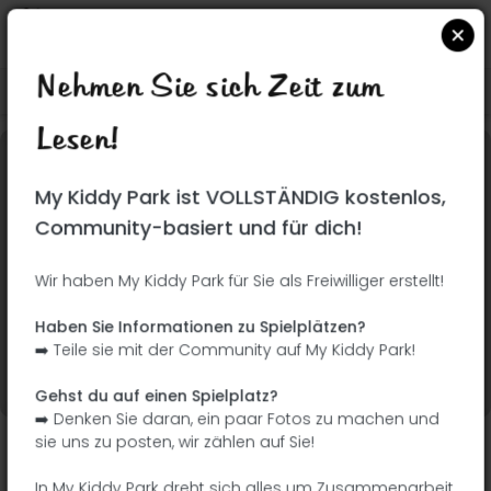
Nehmen Sie sich Zeit zum
Suchen Sie auf Google Maps
|
| |
Lesen!
Dieser Park wurde noch nicht besucht! Du bist
My Kiddy Park ist VOLLSTÄNDIG kostenlos,
dran !
Seien Sie der Abenteurer, der diesen Park
Community-basiert und für dich!
zuerst entdeckt!
Wir haben My Kiddy Park für Sie als Freiwilliger erstellt!
Ich füge den Namen
Ich füge Bilder hinzu
Haben Sie Informationen zu Spielplätzen?
hinzu
➡️ Teile sie mit der Community auf My Kiddy Park!
Ich füge eine
Ich füge die
Beschreibung hinzu
Ausrüstung hinzu
Gehst du auf einen Spielplatz?
➡️ Denken Sie daran, ein paar Fotos zu machen und
sie uns zu posten, wir zählen auf Sie!
Parque Infantil
In My Kiddy Park dreht sich alles um Zusammenarbeit