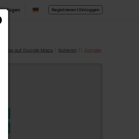
inzufügen
Registrieren | Einloggen
en Sie auf Google Maps
|
Notieren
| |
Signaler
hinzu