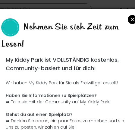
Park h
Nehmen Sie sich Zeit zum
Lesen!
Such
My Kiddy Park ist VOLLSTÄNDIG kostenlos,
Community-basiert und für dich!
Wir haben My Kiddy Park für Sie als Freiwilliger erstellt!
Ce parc n'a pas encore été visité ! À toi de jouer !
Soit l'aventurier qui découvre ce parc en premier !
Haben Sie Informationen zu Spielplätzen?
➡️ Teile sie mit der Community auf My Kiddy Park!
Ich füge den Namen hinzu
Ich füge Bilder hinzu
Gehst du auf einen Spielplatz?
➡️ Denken Sie daran, ein paar Fotos zu machen und sie
Ich füge eine Beschreibung hinzu
Ich füge die Ausrüstung 
uns zu posten, wir zählen auf Sie!