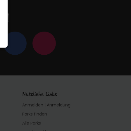
en!
Nützliche Links
Anmelden | Anmeldung
Parks finden
Alle Parks