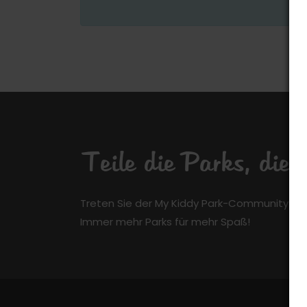
Teile die Parks, die
Treten Sie der My Kiddy Park-Community kos
Immer mehr Parks für mehr Spaß!