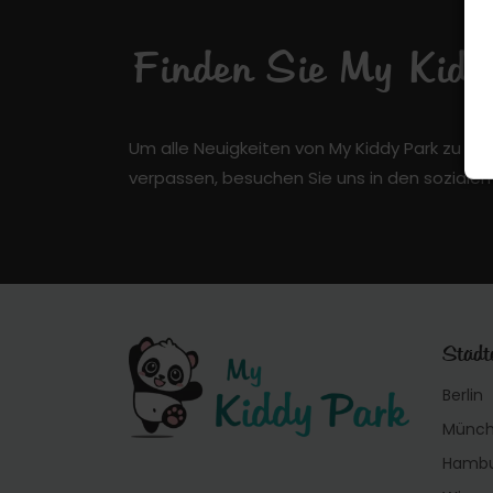
Finden Sie My Kiddy
Um alle Neuigkeiten von My Kiddy Park zu er
verpassen, besuchen Sie uns in den soziale
Städt
Berlin
Münc
Hamb