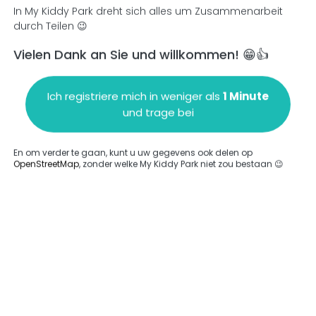
In My Kiddy Park dreht sich alles um Zusammenarbeit
durch Teilen 😉
Vielen Dank an Sie und willkommen! 😁👍
en
Einen Kommentar hinzufügen
Ich registriere mich in weniger als
1 Minute
und trage bei
En om verder te gaan, kunt u uw gegevens ook delen op
OpenStreetMap
, zonder welke My Kiddy Park niet zou bestaan 😉
ngegeben.
Komplett
rde keine Option eingegeben.
Komplett