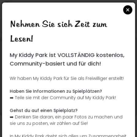
Nehmen Sie sich Zeit zum
Suchen Sie auf Google Maps
|
| |
Lesen!
Dieser Park wurde noch nicht besucht! Du bist
My Kiddy Park ist VOLLSTÄNDIG kostenlos,
dran !
Seien Sie der Abenteurer, der diesen Park
Community-basiert und für dich!
zuerst entdeckt!
Wir haben My Kiddy Park für Sie als Freiwilliger erstellt!
Ich füge den Namen
Ich füge Bilder hinzu
Haben Sie Informationen zu Spielplätzen?
hinzu
➡️ Teile sie mit der Community auf My Kiddy Park!
Ich füge eine
Ich füge die
Beschreibung hinzu
Ausrüstung hinzu
Gehst du auf einen Spielplatz?
➡️ Denken Sie daran, ein paar Fotos zu machen und
sie uns zu posten, wir zählen auf Sie!
Parque Infantil do Largo de São João
In My Kiddy Park dreht sich alles um Zusammenarbeit