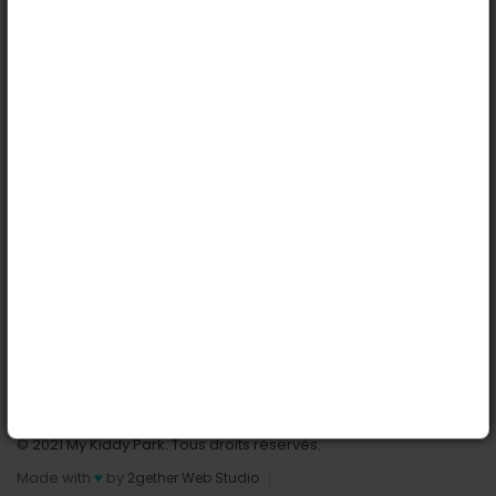
Köln
Innsbruck
Dortmund
Stuttgart
Nützliche Links
Anmelden | Anmeldung
Parks finden
Alle Parks
Park hinzufügen
Kontaktiere uns
© 2021 My Kiddy Park. Tous droits réservés.
Made with
♥
by
2gether Web Studio