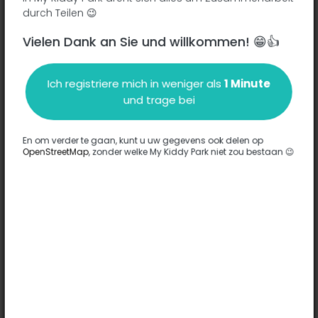
durch Teilen 😉
Vielen Dank an Sie und willkommen! 😁👍
Beschreibung
Ich registriere mich in weniger als
1 Minute
Es wurden keine Informationen zu diesem Park eingegeben.
und trage bei
Komplett
En om verder te gaan, kunt u uw gegevens ook delen op
OpenStreetMap
, zonder welke My Kiddy Park niet zou bestaan 😉
Optionen
Für diesen Park wurde keine Option eingegeben.
Komplett
Bemerkungen
(0)