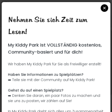
Nehmen Sie sich Zeit zum
Suchen Sie auf Google Maps
|
| |
Lesen!
Dieser Park wurde noch nicht besucht! Du bist
My Kiddy Park ist VOLLSTÄNDIG kostenlos,
dran !
Seien Sie der Abenteurer, der diesen Park
Community-basiert und für dich!
zuerst entdeckt!
Wir haben My Kiddy Park für Sie als Freiwilliger erstellt!
Ich füge den Namen
Ich füge Bilder hinzu
Haben Sie Informationen zu Spielplätzen?
hinzu
➡️ Teile sie mit der Community auf My Kiddy Park!
Ich füge eine
Ich füge die
Beschreibung hinzu
Ausrüstung hinzu
Gehst du auf einen Spielplatz?
➡️ Denken Sie daran, ein paar Fotos zu machen und
sie uns zu posten, wir zählen auf Sie!
Largo Almeida Garrett
In My Kiddy Park dreht sich alles um Zusammenarbeit