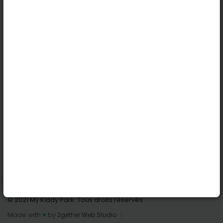
Köln
Innsbruck
Dortmund
Stuttgart
Nützliche Links
Anmelden | Anmeldung
Parks finden
Alle Parks
Park hinzufügen
Kontaktiere uns
© 2021 My Kiddy Park. Tous droits réservés.
Made with
♥
by
2gether Web Studio