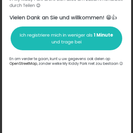
durch Teilen 😉
Vielen Dank an Sie und willkommen! 😁👍
Beschreibung
Ich registriere mich in weniger als
1 Minute
Es wurden keine Informationen zu diesem Park eingegeben.
und trage bei
Komplett
En om verder te gaan, kunt u uw gegevens ook delen op
OpenStreetMap
, zonder welke My Kiddy Park niet zou bestaan 😉
Optionen
Für diesen Park wurde keine Option eingegeben.
Komplett
Bemerkungen
(0)