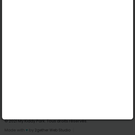
Köln
Innsbruck
Dortmund
Stuttgart
Nützliche Links
Anmelden | Anmeldung
Parks finden
Alle Parks
Park hinzufügen
Kontaktiere uns
© 2021 My Kiddy Park. Tous droits réservés.
Made with
♥
by
2gether Web Studio