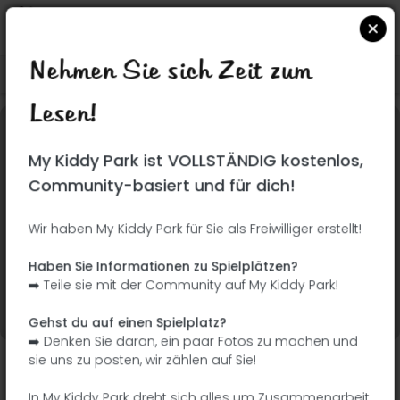
Nehmen Sie sich Zeit zum
Suchen Sie auf Google Maps
|
| |
Lesen!
Dieser Park wurde noch nicht besucht! Du bist
My Kiddy Park ist VOLLSTÄNDIG kostenlos,
dran !
Seien Sie der Abenteurer, der diesen Park
Community-basiert und für dich!
zuerst entdeckt!
Wir haben My Kiddy Park für Sie als Freiwilliger erstellt!
Ich füge den Namen
Ich füge Bilder hinzu
Haben Sie Informationen zu Spielplätzen?
hinzu
➡️ Teile sie mit der Community auf My Kiddy Park!
Ich füge eine
Ich füge die
Beschreibung hinzu
Ausrüstung hinzu
Gehst du auf einen Spielplatz?
➡️ Denken Sie daran, ein paar Fotos zu machen und
sie uns zu posten, wir zählen auf Sie!
Parque de l'Estany
In My Kiddy Park dreht sich alles um Zusammenarbeit