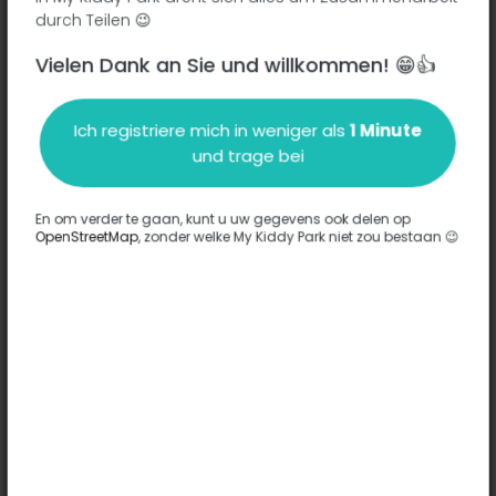
durch Teilen 😉
Vielen Dank an Sie und willkommen! 😁👍
Beschreibung
Ich registriere mich in weniger als
1 Minute
Es wurden keine Informationen zu diesem Park eingegeben.
und trage bei
Komplett
En om verder te gaan, kunt u uw gegevens ook delen op
OpenStreetMap
, zonder welke My Kiddy Park niet zou bestaan 😉
Optionen
Für diesen Park wurde keine Option eingegeben.
Komplett
Bemerkungen
(0)