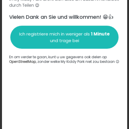
durch Teilen 😉
Vielen Dank an Sie und willkommen! 😁👍
Beschreibung
Ich registriere mich in weniger als
1 Minute
Es wurden keine Informationen zu diesem Park eingegeben.
und trage bei
Komplett
En om verder te gaan, kunt u uw gegevens ook delen op
OpenStreetMap
, zonder welke My Kiddy Park niet zou bestaan 😉
Optionen
Für diesen Park wurde keine Option eingegeben.
Komplett
Bemerkungen
(0)