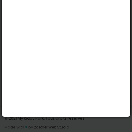
Köln
Innsbruck
Dortmund
Stuttgart
Nützliche Links
Anmelden | Anmeldung
Parks finden
Alle Parks
Park hinzufügen
Kontaktiere uns
© 2021 My Kiddy Park. Tous droits réservés.
Made with
♥
by
2gether Web Studio