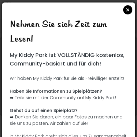
Nehmen Sie sich Zeit zum
Suchen Sie auf Google Maps
|
| |
Lesen!
Dieser Park wurde noch nicht besucht! Du bist
My Kiddy Park ist VOLLSTÄNDIG kostenlos,
dran !
Seien Sie der Abenteurer, der diesen Park
Community-basiert und für dich!
zuerst entdeckt!
Wir haben My Kiddy Park für Sie als Freiwilliger erstellt!
Ich füge den Namen
Ich füge Bilder hinzu
Haben Sie Informationen zu Spielplätzen?
hinzu
➡️ Teile sie mit der Community auf My Kiddy Park!
Ich füge eine
Ich füge die
Beschreibung hinzu
Ausrüstung hinzu
Gehst du auf einen Spielplatz?
➡️ Denken Sie daran, ein paar Fotos zu machen und
sie uns zu posten, wir zählen auf Sie!
Parque de la Cerámica
In My Kiddy Park dreht sich alles um Zusammenarbeit