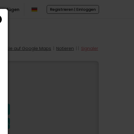
inzufügen
Registrieren | Einloggen
en Sie auf Google Maps
|
Notieren
| |
Signaler
hinzu