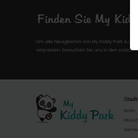
Finden Sie My Kiddy
Um alle Neuigkeiten von My Kiddy Park zu er
verpassen, besuchen Sie uns in den soziale
Städt
Berlin
Münc
Hamb