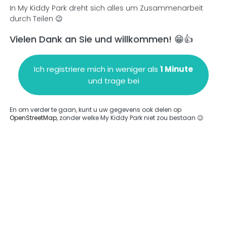
In My Kiddy Park dreht sich alles um Zusammenarbeit
durch Teilen 😉
Vielen Dank an Sie und willkommen! 😁👍
en
Einen Kommentar hinzufügen
Ich registriere mich in weniger als
1 Minute
und trage bei
En om verder te gaan, kunt u uw gegevens ook delen op
OpenStreetMap
, zonder welke My Kiddy Park niet zou bestaan 😉
ngegeben.
Komplett
rde keine Option eingegeben.
Komplett