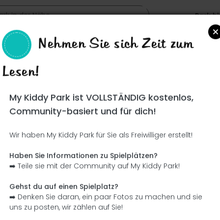
Park h
Nehmen Sie sich Zeit zum
Lesen!
Such
My Kiddy Park ist VOLLSTÄNDIG kostenlos,
Community-basiert und für dich!
Wir haben My Kiddy Park für Sie als Freiwilliger erstellt!
Ce parc n'a pas encore été visité ! À toi de jouer !
Soit l'aventurier qui découvre ce parc en premier !
Haben Sie Informationen zu Spielplätzen?
➡️ Teile sie mit der Community auf My Kiddy Park!
Ich füge den Namen hinzu
Ich füge Bilder hinzu
Gehst du auf einen Spielplatz?
➡️ Denken Sie daran, ein paar Fotos zu machen und sie
Ich füge eine Beschreibung hinzu
Ich füge die Ausrüstung 
uns zu posten, wir zählen auf Sie!