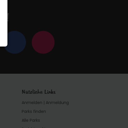
en!
Nützliche Links
Anmelden | Anmeldung
Parks finden
Alle Parks