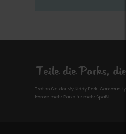
Teile die Parks, die
Treten Sie der My Kiddy Park-Community kos
Immer mehr Parks für mehr Spaß!