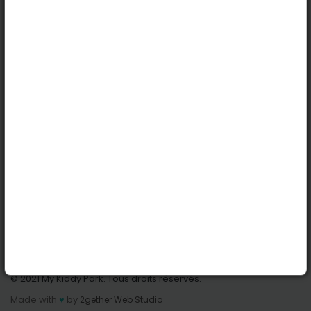
Köln
Innsbruck
Dortmund
Stuttgart
Nützliche Links
Anmelden | Anmeldung
Parks finden
Alle Parks
Park hinzufügen
Kontaktiere uns
© 2021 My Kiddy Park. Tous droits réservés.
Made with
♥
by
2gether Web Studio