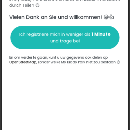
durch Teilen 😉
Vielen Dank an Sie und willkommen! 😁👍
Beschreibung
Ich registriere mich in weniger als
1 Minute
Es wurden keine Informationen zu diesem Park eingegeben.
und trage bei
Komplett
En om verder te gaan, kunt u uw gegevens ook delen op
OpenStreetMap
, zonder welke My Kiddy Park niet zou bestaan 😉
Optionen
Für diesen Park wurde keine Option eingegeben.
Komplett
Bemerkungen
(0)