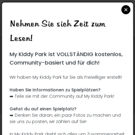
Nehmen Sie sich Zeit zum
Suchen Sie auf Google Maps
|
| |
Lesen!
Dieser Park wurde noch nicht besucht! Du bist
My Kiddy Park ist VOLLSTÄNDIG kostenlos,
dran !
Seien Sie der Abenteurer, der diesen Park
Community-basiert und für dich!
zuerst entdeckt!
Wir haben My Kiddy Park für Sie als Freiwilliger erstellt!
Ich füge den Namen
Ich füge Bilder hinzu
Haben Sie Informationen zu Spielplätzen?
hinzu
➡️ Teile sie mit der Community auf My Kiddy Park!
Ich füge eine
Ich füge die
Beschreibung hinzu
Ausrüstung hinzu
Gehst du auf einen Spielplatz?
➡️ Denken Sie daran, ein paar Fotos zu machen und
sie uns zu posten, wir zählen auf Sie!
Parque de Don Ramón James Boera
In My Kiddy Park dreht sich alles um Zusammenarbeit