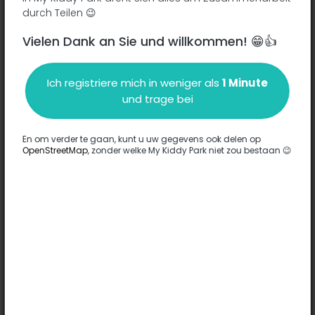
durch Teilen 😉
Vielen Dank an Sie und willkommen! 😁👍
Beschreibung
Ich registriere mich in weniger als
1 Minute
Es wurden keine Informationen zu diesem Park eingegeben.
und trage bei
Komplett
En om verder te gaan, kunt u uw gegevens ook delen op
OpenStreetMap
, zonder welke My Kiddy Park niet zou bestaan 😉
Optionen
Für diesen Park wurde keine Option eingegeben.
Komplett
Bemerkungen
(0)