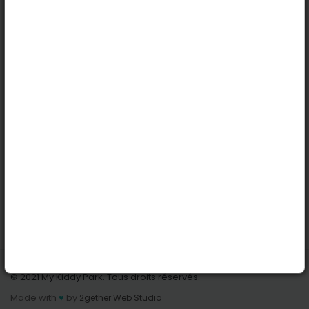
Köln
Innsbruck
Dortmund
Stuttgart
Nützliche Links
Anmelden | Anmeldung
Parks finden
Alle Parks
Park hinzufügen
Kontaktiere uns
© 2021 My Kiddy Park. Tous droits réservés.
Made with
♥
by
2gether Web Studio