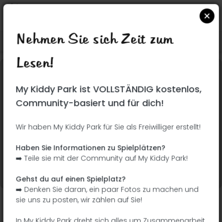
Nehmen Sie sich Zeit zum
Suchen Sie auf Google Maps
|
| |
Lesen!
Dieser Park wurde noch nicht besucht! Du bist
My Kiddy Park ist VOLLSTÄNDIG kostenlos,
dran !
Seien Sie der Abenteurer, der diesen Park
Community-basiert und für dich!
zuerst entdeckt!
Wir haben My Kiddy Park für Sie als Freiwilliger erstellt!
Ich füge den Namen
Ich füge Bilder hinzu
Haben Sie Informationen zu Spielplätzen?
hinzu
➡️ Teile sie mit der Community auf My Kiddy Park!
Ich füge eine
Ich füge die
Beschreibung hinzu
Ausrüstung hinzu
Gehst du auf einen Spielplatz?
➡️ Denken Sie daran, ein paar Fotos zu machen und
sie uns zu posten, wir zählen auf Sie!
Juego de la Oca
In My Kiddy Park dreht sich alles um Zusammenarbeit