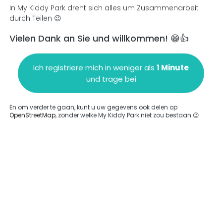
In My Kiddy Park dreht sich alles um Zusammenarbeit
durch Teilen 😉
Vielen Dank an Sie und willkommen! 😁👍
en
Einen Kommentar hinzufügen
Ich registriere mich in weniger als
1 Minute
und trage bei
En om verder te gaan, kunt u uw gegevens ook delen op
OpenStreetMap
, zonder welke My Kiddy Park niet zou bestaan 😉
ngegeben.
Komplett
rde keine Option eingegeben.
Komplett