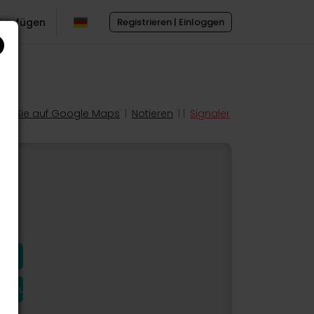
inzufügen
Registrieren | Einloggen
en Sie auf Google Maps
|
Notieren
| |
Signaler
hinzu