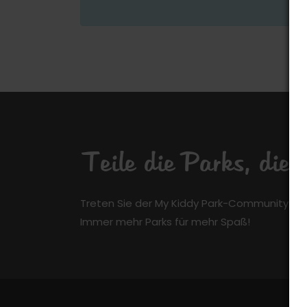
Teile die Parks, die
Treten Sie der My Kiddy Park-Community kos
Immer mehr Parks für mehr Spaß!