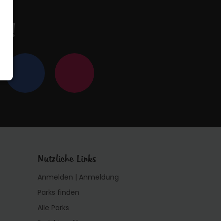
en!
Nützliche Links
Anmelden | Anmeldung
Parks finden
Alle Parks