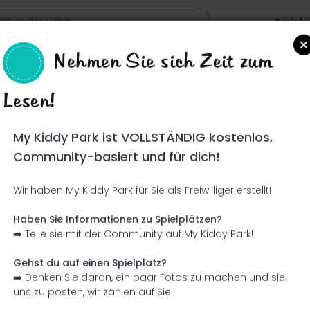
Park h
Nehmen Sie sich Zeit zum
bretes
Lesen!
Such
My Kiddy Park ist VOLLSTÄNDIG kostenlos,
Community-basiert und für dich!
Wir haben My Kiddy Park für Sie als Freiwilliger erstellt!
Ce parc n'a pas encore été visité ! À toi de jouer !
Soit l'aventurier qui découvre ce parc en premier !
Haben Sie Informationen zu Spielplätzen?
➡️ Teile sie mit der Community auf My Kiddy Park!
Ich füge den Namen hinzu
Ich füge Bilder hinzu
Gehst du auf einen Spielplatz?
➡️ Denken Sie daran, ein paar Fotos zu machen und sie
Ich füge eine Beschreibung hinzu
Ich füge die Ausrüstung 
uns zu posten, wir zählen auf Sie!