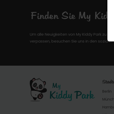
Finden Sie My Kiddy
Um alle Neuigkeiten von My Kiddy Park zu er
verpassen, besuchen Sie uns in den soziale
Städt
Berlin
Münc
Hamb