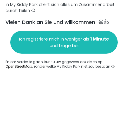
In My Kiddy Park dreht sich alles um Zusammenarbeit
durch Teilen 😉
Vielen Dank an Sie und willkommen! 😁👍
en
Einen Kommentar hinzufügen
Ich registriere mich in weniger als
1 Minute
und trage bei
En om verder te gaan, kunt u uw gegevens ook delen op
OpenStreetMap
, zonder welke My Kiddy Park niet zou bestaan 😉
ngegeben.
Komplett
rde keine Option eingegeben.
Komplett