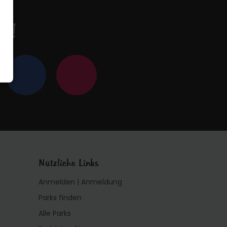
en!
Nützliche Links
Anmelden | Anmeldung
Parks finden
Alle Parks