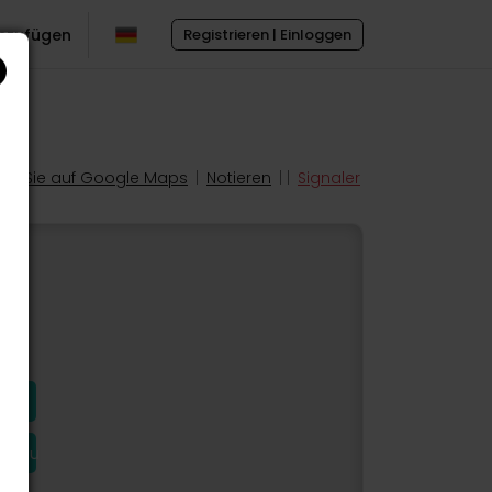
inzufügen
Registrieren | Einloggen
en Sie auf Google Maps
|
Notieren
| |
Signaler
hinzu