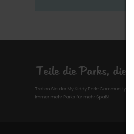
Teile die Parks, die
Treten Sie der My Kiddy Park-Community kos
Immer mehr Parks für mehr Spaß!