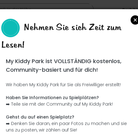
Park h
Nehmen Sie sich Zeit zum
Mancolibre
Lesen!
Such
My Kiddy Park ist VOLLSTÄNDIG kostenlos,
Community-basiert und für dich!
Wir haben My Kiddy Park für Sie als Freiwilliger erstellt!
Ce parc n'a pas encore été visité ! À toi de jouer !
Soit l'aventurier qui découvre ce parc en premier !
Haben Sie Informationen zu Spielplätzen?
➡️ Teile sie mit der Community auf My Kiddy Park!
Ich füge den Namen hinzu
Ich füge Bilder hinzu
Gehst du auf einen Spielplatz?
➡️ Denken Sie daran, ein paar Fotos zu machen und sie
Ich füge eine Beschreibung hinzu
Ich füge die Ausrüstung 
uns zu posten, wir zählen auf Sie!