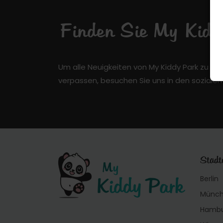
Finden Sie My Kiddy
Um alle Neuigkeiten von My Kiddy Park zu er
verpassen, besuchen Sie uns in den soziale
Städt
Berlin
Münc
Hamb