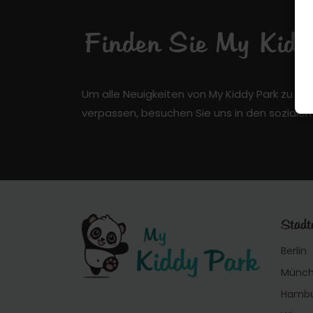
Finden Sie My Kiddy
Um alle Neuigkeiten von My Kiddy Park zu er
verpassen, besuchen Sie uns in den soziale
Städt
Berlin
Münc
Hamb