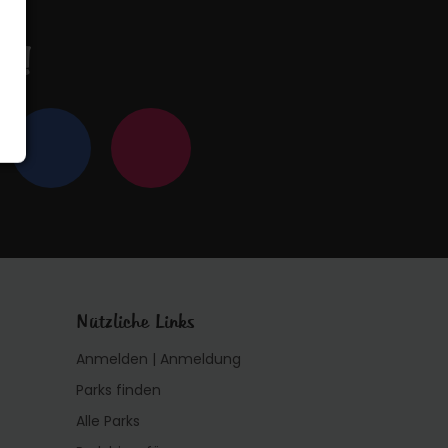
en!
Nützliche Links
Anmelden | Anmeldung
Parks finden
Alle Parks