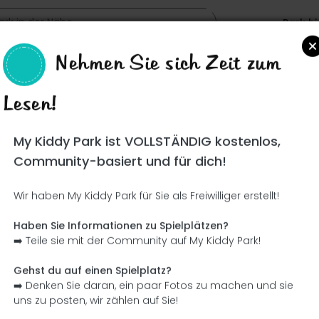
Park h
Nehmen Sie sich Zeit zum
Lesen!
Such
My Kiddy Park ist VOLLSTÄNDIG kostenlos,
Community-basiert und für dich!
Wir haben My Kiddy Park für Sie als Freiwilliger erstellt!
Ce parc n'a pas encore été visité ! À toi de jouer !
Soit l'aventurier qui découvre ce parc en premier !
Haben Sie Informationen zu Spielplätzen?
➡️ Teile sie mit der Community auf My Kiddy Park!
Ich füge den Namen hinzu
Ich füge Bilder hinzu
Gehst du auf einen Spielplatz?
➡️ Denken Sie daran, ein paar Fotos zu machen und sie
Ich füge eine Beschreibung hinzu
Ich füge die Ausrüstung 
uns zu posten, wir zählen auf Sie!