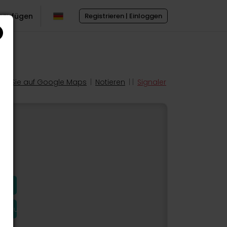
inzufügen
Registrieren | Einloggen
en Sie auf Google Maps
|
Notieren
| |
Signaler
hinzu