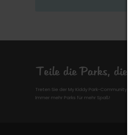
Teile die Parks, die
Treten Sie der My Kiddy Park-Community kos
Immer mehr Parks für mehr Spaß!