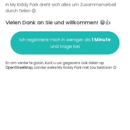
In My Kiddy Park dreht sich alles um Zusammenarbeit
durch Teilen 😉
Vielen Dank an Sie und willkommen! 😁👍
en
Einen Kommentar hinzufügen
Ich registriere mich in weniger als
1 Minute
und trage bei
En om verder te gaan, kunt u uw gegevens ook delen op
OpenStreetMap
, zonder welke My Kiddy Park niet zou bestaan 😉
ngegeben.
Komplett
rde keine Option eingegeben.
Komplett