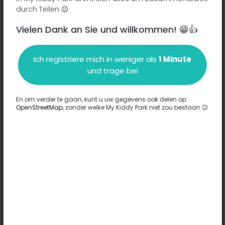
durch Teilen 😉
Vielen Dank an Sie und willkommen! 😁👍
Beschreibung
Ich registriere mich in weniger als
1 Minute
Es wurden keine Informationen zu diesem Park eingegeben.
und trage bei
Komplett
En om verder te gaan, kunt u uw gegevens ook delen op
OpenStreetMap
, zonder welke My Kiddy Park niet zou bestaan 😉
Optionen
Für diesen Park wurde keine Option eingegeben.
Komplett
Bemerkungen
(0)