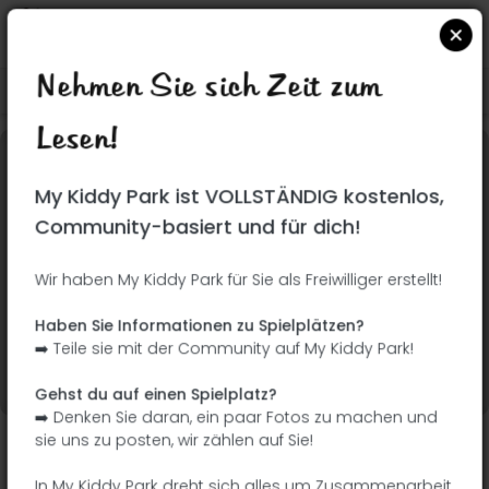
Nehmen Sie sich Zeit zum
Suchen Sie auf Google Maps
|
| |
Lesen!
Dieser Park wurde noch nicht besucht! Du bist
My Kiddy Park ist VOLLSTÄNDIG kostenlos,
dran !
Seien Sie der Abenteurer, der diesen Park
Community-basiert und für dich!
zuerst entdeckt!
Wir haben My Kiddy Park für Sie als Freiwilliger erstellt!
Ich füge den Namen
Ich füge Bilder hinzu
Haben Sie Informationen zu Spielplätzen?
hinzu
➡️ Teile sie mit der Community auf My Kiddy Park!
Ich füge eine
Ich füge die
Beschreibung hinzu
Ausrüstung hinzu
Gehst du auf einen Spielplatz?
➡️ Denken Sie daran, ein paar Fotos zu machen und
sie uns zu posten, wir zählen auf Sie!
Parque Illa La Ferrera
In My Kiddy Park dreht sich alles um Zusammenarbeit