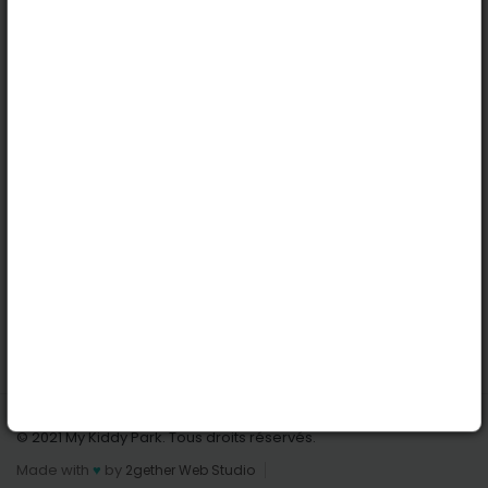
Köln
Innsbruck
Dortmund
Stuttgart
Nützliche Links
Anmelden | Anmeldung
Parks finden
Alle Parks
Park hinzufügen
Kontaktiere uns
© 2021 My Kiddy Park. Tous droits réservés.
Made with
♥
by
2gether Web Studio