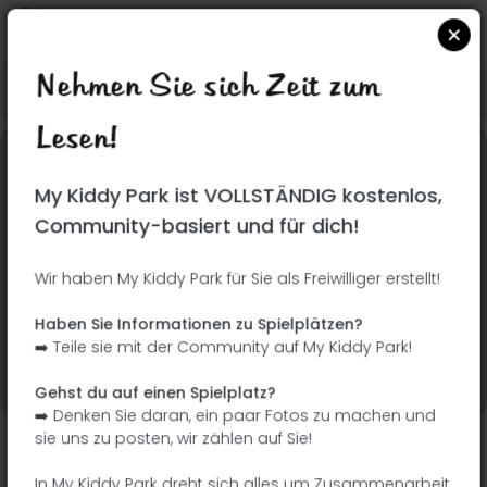
Nehmen Sie sich Zeit zum
Suchen Sie auf Google Maps
|
| |
Lesen!
Dieser Park wurde noch nicht besucht! Du bist
My Kiddy Park ist VOLLSTÄNDIG kostenlos,
dran !
Seien Sie der Abenteurer, der diesen Park
Community-basiert und für dich!
zuerst entdeckt!
Wir haben My Kiddy Park für Sie als Freiwilliger erstellt!
Ich füge den Namen
Ich füge Bilder hinzu
Haben Sie Informationen zu Spielplätzen?
hinzu
➡️ Teile sie mit der Community auf My Kiddy Park!
Ich füge eine
Ich füge die
Beschreibung hinzu
Ausrüstung hinzu
Gehst du auf einen Spielplatz?
➡️ Denken Sie daran, ein paar Fotos zu machen und
sie uns zu posten, wir zählen auf Sie!
Parque de la Sierra de Mariola
In My Kiddy Park dreht sich alles um Zusammenarbeit