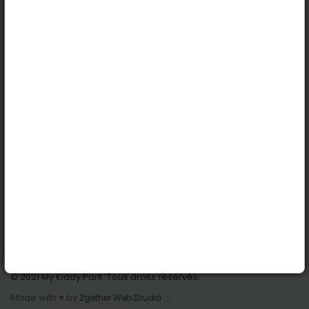
Köln
Innsbruck
Dortmund
Stuttgart
Nützliche Links
Anmelden | Anmeldung
Parks finden
Alle Parks
Park hinzufügen
Kontaktiere uns
© 2021 My Kiddy Park. Tous droits réservés.
Made with
♥
by
2gether Web Studio