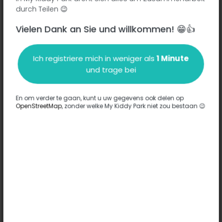
durch Teilen 😉
Vielen Dank an Sie und willkommen! 😁👍
Beschreibung
Ich registriere mich in weniger als
1 Minute
Es wurden keine Informationen zu diesem Park eingegeben.
und trage bei
Komplett
En om verder te gaan, kunt u uw gegevens ook delen op
OpenStreetMap
, zonder welke My Kiddy Park niet zou bestaan 😉
Optionen
Für diesen Park wurde keine Option eingegeben.
Komplett
Bemerkungen
(0)