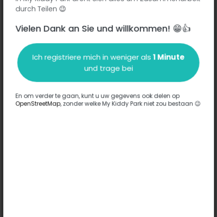
durch Teilen 😉
Vielen Dank an Sie und willkommen! 😁👍
Beschreibung
Ich registriere mich in weniger als
1 Minute
Es wurden keine Informationen zu diesem Park eingegeben.
und trage bei
Komplett
En om verder te gaan, kunt u uw gegevens ook delen op
OpenStreetMap
, zonder welke My Kiddy Park niet zou bestaan 😉
Optionen
Für diesen Park wurde keine Option eingegeben.
Komplett
Bemerkungen
(0)