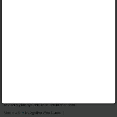
Köln
Innsbruck
Dortmund
Stuttgart
Nützliche Links
Anmelden | Anmeldung
Parks finden
Alle Parks
Park hinzufügen
Kontaktiere uns
© 2021 My Kiddy Park. Tous droits réservés.
Made with
♥
by
2gether Web Studio