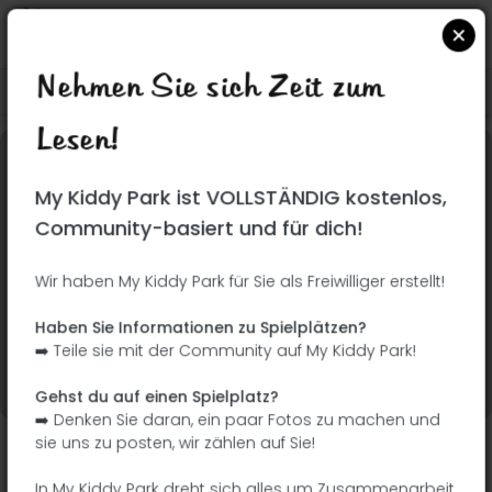
Nehmen Sie sich Zeit zum
Suchen Sie auf Google Maps
|
| |
Lesen!
Dieser Park wurde noch nicht besucht! Du bist
My Kiddy Park ist VOLLSTÄNDIG kostenlos,
dran !
Seien Sie der Abenteurer, der diesen Park
Community-basiert und für dich!
zuerst entdeckt!
Wir haben My Kiddy Park für Sie als Freiwilliger erstellt!
Ich füge den Namen
Ich füge Bilder hinzu
Haben Sie Informationen zu Spielplätzen?
hinzu
➡️ Teile sie mit der Community auf My Kiddy Park!
Ich füge eine
Ich füge die
Beschreibung hinzu
Ausrüstung hinzu
Gehst du auf einen Spielplatz?
➡️ Denken Sie daran, ein paar Fotos zu machen und
sie uns zu posten, wir zählen auf Sie!
Plaza de las Cortes Valencianas
In My Kiddy Park dreht sich alles um Zusammenarbeit