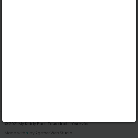
Köln
Innsbruck
Dortmund
Stuttgart
Nützliche Links
Anmelden | Anmeldung
Parks finden
Alle Parks
Park hinzufügen
Kontaktiere uns
© 2021 My Kiddy Park. Tous droits réservés.
Made with
♥
by
2gether Web Studio