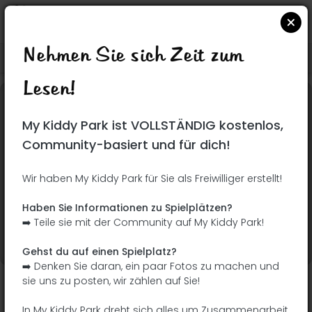
Nehmen Sie sich Zeit zum
Suchen Sie auf Google Maps
|
| |
Lesen!
Dieser Park wurde noch nicht besucht! Du bist
My Kiddy Park ist VOLLSTÄNDIG kostenlos,
dran !
Seien Sie der Abenteurer, der diesen Park
Community-basiert und für dich!
zuerst entdeckt!
Wir haben My Kiddy Park für Sie als Freiwilliger erstellt!
Ich füge den Namen
Ich füge Bilder hinzu
Haben Sie Informationen zu Spielplätzen?
hinzu
➡️ Teile sie mit der Community auf My Kiddy Park!
Ich füge eine
Ich füge die
Beschreibung hinzu
Ausrüstung hinzu
Gehst du auf einen Spielplatz?
➡️ Denken Sie daran, ein paar Fotos zu machen und
sie uns zu posten, wir zählen auf Sie!
Parque Fuente del Oro
In My Kiddy Park dreht sich alles um Zusammenarbeit