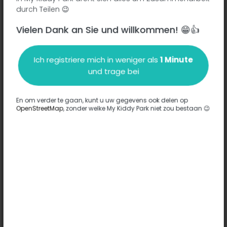
durch Teilen 😉
Vielen Dank an Sie und willkommen! 😁👍
Beschreibung
Ich registriere mich in weniger als
1 Minute
Es wurden keine Informationen zu diesem Park eingegeben.
und trage bei
Komplett
En om verder te gaan, kunt u uw gegevens ook delen op
OpenStreetMap
, zonder welke My Kiddy Park niet zou bestaan 😉
Optionen
Für diesen Park wurde keine Option eingegeben.
Komplett
Bemerkungen
(0)