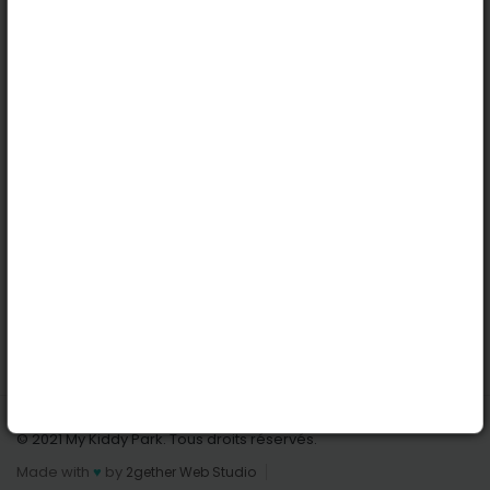
Köln
Innsbruck
Dortmund
Stuttgart
Nützliche Links
Anmelden | Anmeldung
Parks finden
Alle Parks
Park hinzufügen
Kontaktiere uns
© 2021 My Kiddy Park. Tous droits réservés.
Made with
♥
by
2gether Web Studio