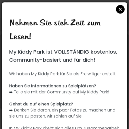
Nehmen Sie sich Zeit zum
Suchen Sie auf Google Maps
|
| |
Lesen!
Dieser Park wurde noch nicht besucht! Du bist
My Kiddy Park ist VOLLSTÄNDIG kostenlos,
dran !
Seien Sie der Abenteurer, der diesen Park
Community-basiert und für dich!
zuerst entdeckt!
Wir haben My Kiddy Park für Sie als Freiwilliger erstellt!
Ich füge den Namen
Ich füge Bilder hinzu
Haben Sie Informationen zu Spielplätzen?
hinzu
➡️ Teile sie mit der Community auf My Kiddy Park!
Ich füge eine
Ich füge die
Beschreibung hinzu
Ausrüstung hinzu
Gehst du auf einen Spielplatz?
➡️ Denken Sie daran, ein paar Fotos zu machen und
sie uns zu posten, wir zählen auf Sie!
Parque infantil
In My Kiddy Park dreht sich alles um Zusammenarbeit