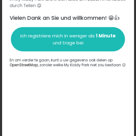
durch Teilen 😉
Vielen Dank an Sie und willkommen! 😁👍
Beschreibung
Ich registriere mich in weniger als
1 Minute
Es wurden keine Informationen zu diesem Park eingegeben.
und trage bei
Komplett
En om verder te gaan, kunt u uw gegevens ook delen op
OpenStreetMap
, zonder welke My Kiddy Park niet zou bestaan 😉
Optionen
Für diesen Park wurde keine Option eingegeben.
Komplett
Bemerkungen
(0)