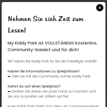
Nehmen Sie sich Zeit zum
Suchen Sie auf Google Maps
|
| |
Lesen!
Dieser Park wurde noch nicht besucht! Du bist
My Kiddy Park ist VOLLSTÄNDIG kostenlos,
dran !
Seien Sie der Abenteurer, der diesen Park
Community-basiert und für dich!
zuerst entdeckt!
Wir haben My Kiddy Park für Sie als Freiwilliger erstellt!
Ich füge den Namen
Ich füge Bilder hinzu
Haben Sie Informationen zu Spielplätzen?
hinzu
➡️ Teile sie mit der Community auf My Kiddy Park!
Ich füge eine
Ich füge die
Beschreibung hinzu
Ausrüstung hinzu
Gehst du auf einen Spielplatz?
➡️ Denken Sie daran, ein paar Fotos zu machen und
sie uns zu posten, wir zählen auf Sie!
Parque infantil
In My Kiddy Park dreht sich alles um Zusammenarbeit