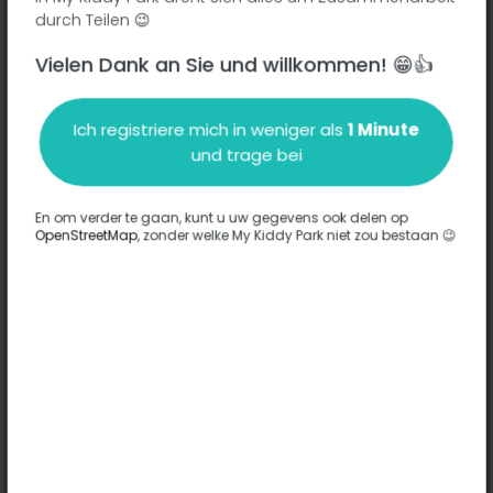
durch Teilen 😉
Vielen Dank an Sie und willkommen! 😁👍
Beschreibung
Ich registriere mich in weniger als
1 Minute
Es wurden keine Informationen zu diesem Park eingegeben.
und trage bei
Komplett
En om verder te gaan, kunt u uw gegevens ook delen op
OpenStreetMap
, zonder welke My Kiddy Park niet zou bestaan 😉
Optionen
Für diesen Park wurde keine Option eingegeben.
Komplett
Bemerkungen
(0)