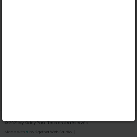
Köln
Innsbruck
Dortmund
Stuttgart
Nützliche Links
Anmelden | Anmeldung
Parks finden
Alle Parks
Park hinzufügen
Kontaktiere uns
© 2021 My Kiddy Park. Tous droits réservés.
Made with
♥
by
2gether Web Studio