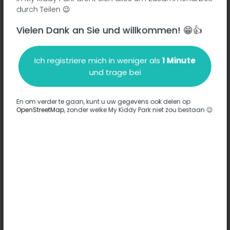
durch Teilen 😉
Vielen Dank an Sie und willkommen! 😁👍
Beschreibung
Ich registriere mich in weniger als
1 Minute
Es wurden keine Informationen zu diesem Park eingegeben.
und trage bei
Komplett
En om verder te gaan, kunt u uw gegevens ook delen op
OpenStreetMap
, zonder welke My Kiddy Park niet zou bestaan 😉
Optionen
Für diesen Park wurde keine Option eingegeben.
Komplett
Bemerkungen
(0)