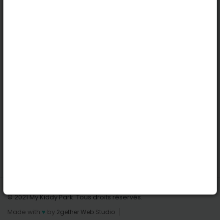
Köln
Innsbruck
Dortmund
Stuttgart
Nützliche Links
Anmelden | Anmeldung
Parks finden
Alle Parks
Park hinzufügen
Kontaktiere uns
© 2021 My Kiddy Park. Tous droits réservés.
Made with
♥
by
2gether Web Studio