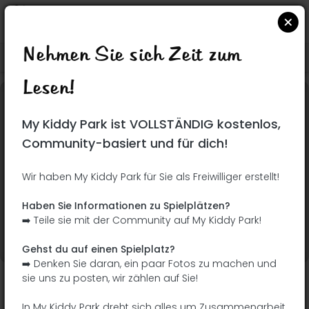
Nehmen Sie sich Zeit zum
Suchen Sie auf Google Maps
|
| |
Lesen!
Dieser Park wurde noch nicht besucht! Du bist
My Kiddy Park ist VOLLSTÄNDIG kostenlos,
dran !
Seien Sie der Abenteurer, der diesen Park
Community-basiert und für dich!
zuerst entdeckt!
Wir haben My Kiddy Park für Sie als Freiwilliger erstellt!
Ich füge den Namen
Ich füge Bilder hinzu
Haben Sie Informationen zu Spielplätzen?
hinzu
➡️ Teile sie mit der Community auf My Kiddy Park!
Ich füge eine
Ich füge die
Beschreibung hinzu
Ausrüstung hinzu
Gehst du auf einen Spielplatz?
➡️ Denken Sie daran, ein paar Fotos zu machen und
sie uns zu posten, wir zählen auf Sie!
Parque Ferial de Tarancón
In My Kiddy Park dreht sich alles um Zusammenarbeit