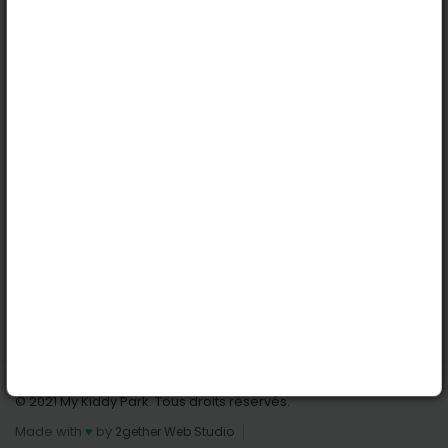
Köln
Innsbruck
Dortmund
Stuttgart
Nützliche Links
Anmelden | Anmeldung
Parks finden
Alle Parks
Park hinzufügen
Kontaktiere uns
© 2021 My Kiddy Park. Tous droits réservés.
Made with
♥
by
2gether Web Studio