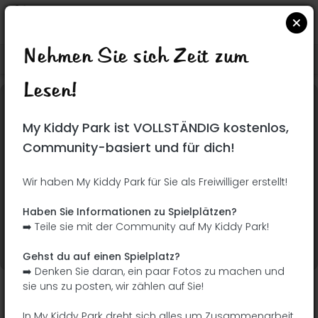
Nehmen Sie sich Zeit zum
Suchen Sie auf Google Maps
|
| |
Lesen!
Dieser Park wurde noch nicht besucht! Du bist
My Kiddy Park ist VOLLSTÄNDIG kostenlos,
dran !
Seien Sie der Abenteurer, der diesen Park
Community-basiert und für dich!
zuerst entdeckt!
Wir haben My Kiddy Park für Sie als Freiwilliger erstellt!
Ich füge den Namen
Ich füge Bilder hinzu
Haben Sie Informationen zu Spielplätzen?
hinzu
➡️ Teile sie mit der Community auf My Kiddy Park!
Ich füge eine
Ich füge die
Beschreibung hinzu
Ausrüstung hinzu
Gehst du auf einen Spielplatz?
➡️ Denken Sie daran, ein paar Fotos zu machen und
sie uns zu posten, wir zählen auf Sie!
Paque Alcalde Jesús Pérez Quijano
In My Kiddy Park dreht sich alles um Zusammenarbeit