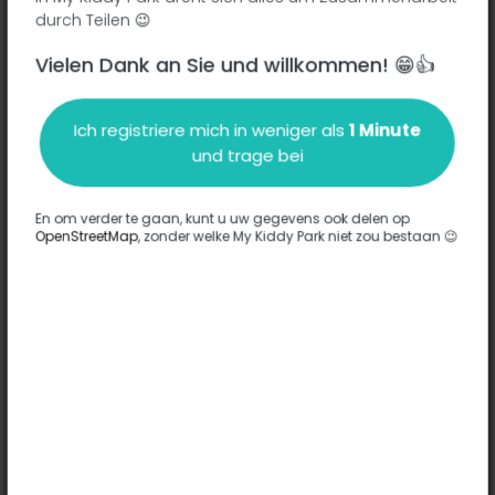
durch Teilen 😉
Vielen Dank an Sie und willkommen! 😁👍
Beschreibung
Ich registriere mich in weniger als
1 Minute
Es wurden keine Informationen zu diesem Park eingegeben.
und trage bei
Komplett
En om verder te gaan, kunt u uw gegevens ook delen op
OpenStreetMap
, zonder welke My Kiddy Park niet zou bestaan 😉
Optionen
Für diesen Park wurde keine Option eingegeben.
Komplett
Bemerkungen
(0)