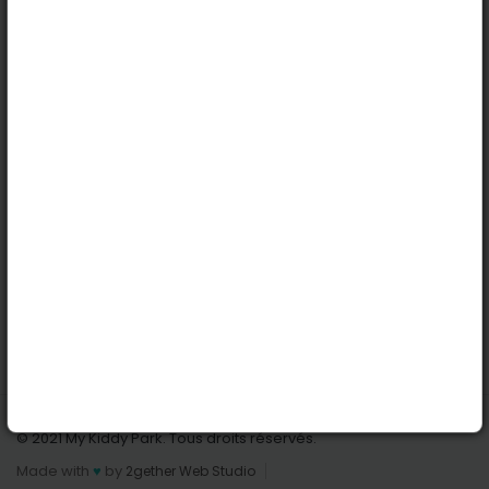
Köln
Innsbruck
Dortmund
Stuttgart
Nützliche Links
Anmelden | Anmeldung
Parks finden
Alle Parks
Park hinzufügen
Kontaktiere uns
© 2021 My Kiddy Park. Tous droits réservés.
Made with
♥
by
2gether Web Studio