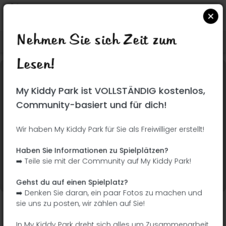
Nehmen Sie sich Zeit zum
Suchen Sie auf Google Maps
|
| |
Lesen!
Dieser Park wurde noch nicht besucht! Du bist
My Kiddy Park ist VOLLSTÄNDIG kostenlos,
dran !
Seien Sie der Abenteurer, der diesen Park
Community-basiert und für dich!
zuerst entdeckt!
Wir haben My Kiddy Park für Sie als Freiwilliger erstellt!
Ich füge den Namen
Ich füge Bilder hinzu
Haben Sie Informationen zu Spielplätzen?
hinzu
➡️ Teile sie mit der Community auf My Kiddy Park!
Ich füge eine
Ich füge die
Beschreibung hinzu
Ausrüstung hinzu
Gehst du auf einen Spielplatz?
➡️ Denken Sie daran, ein paar Fotos zu machen und
sie uns zu posten, wir zählen auf Sie!
Paque Alcalde Jesús Pérez Quijano
In My Kiddy Park dreht sich alles um Zusammenarbeit