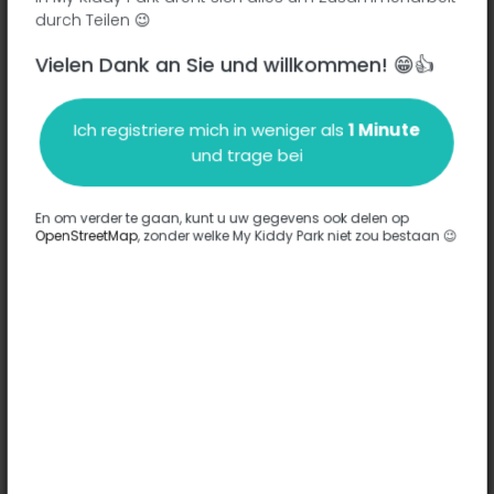
durch Teilen 😉
Vielen Dank an Sie und willkommen! 😁👍
Beschreibung
Ich registriere mich in weniger als
1 Minute
Es wurden keine Informationen zu diesem Park eingegeben.
und trage bei
Komplett
En om verder te gaan, kunt u uw gegevens ook delen op
OpenStreetMap
, zonder welke My Kiddy Park niet zou bestaan 😉
Optionen
Für diesen Park wurde keine Option eingegeben.
Komplett
Bemerkungen
(0)