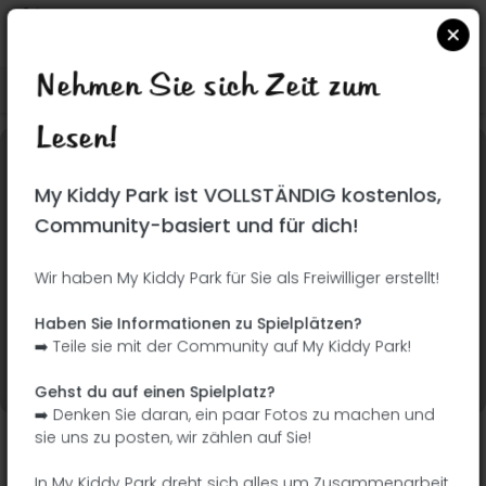
Nehmen Sie sich Zeit zum
Suchen Sie auf Google Maps
|
| |
Lesen!
Dieser Park wurde noch nicht besucht! Du bist
My Kiddy Park ist VOLLSTÄNDIG kostenlos,
dran !
Seien Sie der Abenteurer, der diesen Park
Community-basiert und für dich!
zuerst entdeckt!
Wir haben My Kiddy Park für Sie als Freiwilliger erstellt!
Ich füge den Namen
Ich füge Bilder hinzu
Haben Sie Informationen zu Spielplätzen?
hinzu
➡️ Teile sie mit der Community auf My Kiddy Park!
Ich füge eine
Ich füge die
Beschreibung hinzu
Ausrüstung hinzu
Gehst du auf einen Spielplatz?
➡️ Denken Sie daran, ein paar Fotos zu machen und
sie uns zu posten, wir zählen auf Sie!
Madrid Río
In My Kiddy Park dreht sich alles um Zusammenarbeit