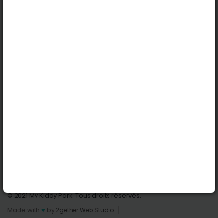
Köln
Innsbruck
Dortmund
Stuttgart
Nützliche Links
Anmelden | Anmeldung
Parks finden
Alle Parks
Park hinzufügen
Kontaktiere uns
© 2021 My Kiddy Park. Tous droits réservés.
Made with
♥
by
2gether Web Studio