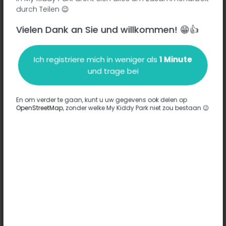
durch Teilen 😉
Vielen Dank an Sie und willkommen! 😁👍
Beschreibung
Ich registriere mich in weniger als
1 Minute
Es wurden keine Informationen zu diesem Park eingegeben.
und trage bei
Komplett
En om verder te gaan, kunt u uw gegevens ook delen op
OpenStreetMap
, zonder welke My Kiddy Park niet zou bestaan 😉
Optionen
Für diesen Park wurde keine Option eingegeben.
Komplett
Bemerkungen
(0)