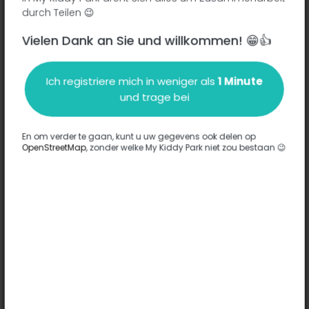
durch Teilen 😉
Vielen Dank an Sie und willkommen! 😁👍
Beschreibung
Ich registriere mich in weniger als
1 Minute
Es wurden keine Informationen zu diesem Park eingegeben.
und trage bei
Komplett
En om verder te gaan, kunt u uw gegevens ook delen op
OpenStreetMap
, zonder welke My Kiddy Park niet zou bestaan 😉
Optionen
Für diesen Park wurde keine Option eingegeben.
Komplett
Bemerkungen
(0)