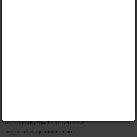
Köln
Innsbruck
Dortmund
Stuttgart
Nützliche Links
Anmelden | Anmeldung
Parks finden
Alle Parks
Park hinzufügen
Kontaktiere uns
© 2021 My Kiddy Park. Tous droits réservés.
Made with
♥
by
2gether Web Studio