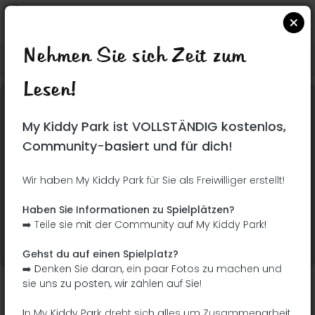
Nehmen Sie sich Zeit zum
Suchen Sie auf Google Maps
|
| |
Lesen!
Dieser Park wurde noch nicht besucht! Du bist
My Kiddy Park ist VOLLSTÄNDIG kostenlos,
dran !
Seien Sie der Abenteurer, der diesen Park
Community-basiert und für dich!
zuerst entdeckt!
Wir haben My Kiddy Park für Sie als Freiwilliger erstellt!
Ich füge den Namen
Ich füge Bilder hinzu
Haben Sie Informationen zu Spielplätzen?
hinzu
➡️ Teile sie mit der Community auf My Kiddy Park!
Ich füge eine
Ich füge die
Beschreibung hinzu
Ausrüstung hinzu
Gehst du auf einen Spielplatz?
➡️ Denken Sie daran, ein paar Fotos zu machen und
sie uns zu posten, wir zählen auf Sie!
Parque de los Cipreses
In My Kiddy Park dreht sich alles um Zusammenarbeit