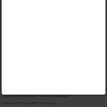
Köln
Innsbruck
Dortmund
Stuttgart
Nützliche Links
Anmelden | Anmeldung
Parks finden
Alle Parks
Park hinzufügen
Kontaktiere uns
© 2021 My Kiddy Park. Tous droits réservés.
Made with
♥
by
2gether Web Studio