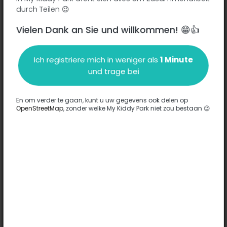
durch Teilen 😉
Vielen Dank an Sie und willkommen! 😁👍
Beschreibung
Ich registriere mich in weniger als
1 Minute
Es wurden keine Informationen zu diesem Park eingegeben.
und trage bei
Komplett
En om verder te gaan, kunt u uw gegevens ook delen op
OpenStreetMap
, zonder welke My Kiddy Park niet zou bestaan 😉
Optionen
Für diesen Park wurde keine Option eingegeben.
Komplett
Bemerkungen
(0)