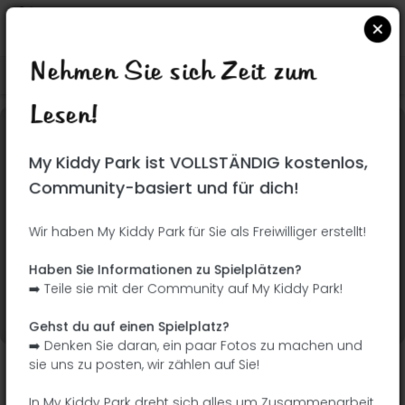
Nehmen Sie sich Zeit zum
Suchen Sie auf Google Maps
|
| |
Lesen!
Dieser Park wurde noch nicht besucht! Du bist
My Kiddy Park ist VOLLSTÄNDIG kostenlos,
dran !
Seien Sie der Abenteurer, der diesen Park
Community-basiert und für dich!
zuerst entdeckt!
Wir haben My Kiddy Park für Sie als Freiwilliger erstellt!
Ich füge den Namen
Ich füge Bilder hinzu
Haben Sie Informationen zu Spielplätzen?
hinzu
➡️ Teile sie mit der Community auf My Kiddy Park!
Ich füge eine
Ich füge die
Beschreibung hinzu
Ausrüstung hinzu
Gehst du auf einen Spielplatz?
➡️ Denken Sie daran, ein paar Fotos zu machen und
sie uns zu posten, wir zählen auf Sie!
Madrid Río
In My Kiddy Park dreht sich alles um Zusammenarbeit