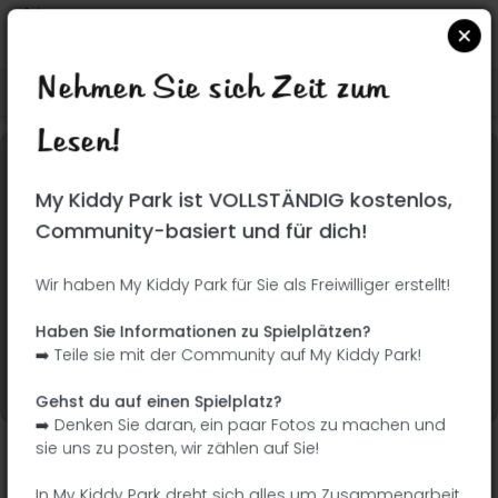
Nehmen Sie sich Zeit zum
Suchen Sie auf Google Maps
|
| |
Lesen!
Dieser Park wurde noch nicht besucht! Du bist
My Kiddy Park ist VOLLSTÄNDIG kostenlos,
dran !
Seien Sie der Abenteurer, der diesen Park
Community-basiert und für dich!
zuerst entdeckt!
Wir haben My Kiddy Park für Sie als Freiwilliger erstellt!
Ich füge den Namen
Ich füge Bilder hinzu
Haben Sie Informationen zu Spielplätzen?
hinzu
➡️ Teile sie mit der Community auf My Kiddy Park!
Ich füge eine
Ich füge die
Beschreibung hinzu
Ausrüstung hinzu
Gehst du auf einen Spielplatz?
➡️ Denken Sie daran, ein paar Fotos zu machen und
sie uns zu posten, wir zählen auf Sie!
Cerro de los Ángeles
In My Kiddy Park dreht sich alles um Zusammenarbeit