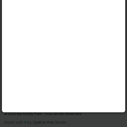
Köln
Innsbruck
Dortmund
Stuttgart
Nützliche Links
Anmelden | Anmeldung
Parks finden
Alle Parks
Park hinzufügen
Kontaktiere uns
© 2021 My Kiddy Park. Tous droits réservés.
Made with
♥
by
2gether Web Studio