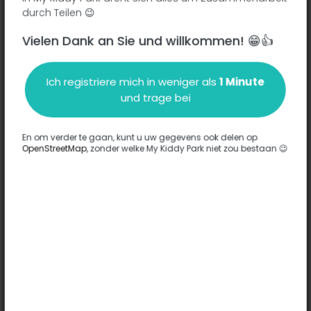
Cerro de los angeles -
durch Teilen 😉
Vielen Dank an Sie und willkommen! 😁👍
Beschreibung
Ich registriere mich in weniger als
1 Minute
Es wurden keine Informationen zu diesem Park eingegeben.
und trage bei
Komplett
En om verder te gaan, kunt u uw gegevens ook delen op
OpenStreetMap
, zonder welke My Kiddy Park niet zou bestaan 😉
Optionen
Für diesen Park wurde keine Option eingegeben.
Komplett
Bemerkungen
(0)