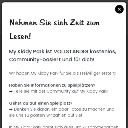
Nehmen Sie sich Zeit zum
Suchen Sie auf Google Maps
|
| |
Lesen!
Dieser Park wurde noch nicht besucht! Du bist
My Kiddy Park ist VOLLSTÄNDIG kostenlos,
dran !
Seien Sie der Abenteurer, der diesen Park
Community-basiert und für dich!
zuerst entdeckt!
Wir haben My Kiddy Park für Sie als Freiwilliger erstellt!
Ich füge den Namen
Ich füge Bilder hinzu
Haben Sie Informationen zu Spielplätzen?
hinzu
➡️ Teile sie mit der Community auf My Kiddy Park!
Ich füge eine
Ich füge die
Beschreibung hinzu
Ausrüstung hinzu
Gehst du auf einen Spielplatz?
➡️ Denken Sie daran, ein paar Fotos zu machen und
sie uns zu posten, wir zählen auf Sie!
Parque forestal Fuente Carrantona
In My Kiddy Park dreht sich alles um Zusammenarbeit