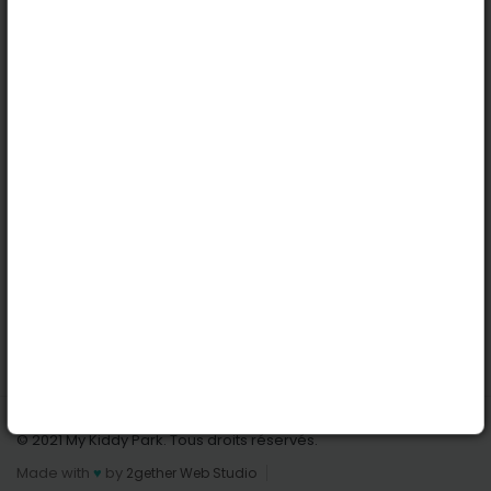
Köln
Innsbruck
Dortmund
Stuttgart
Nützliche Links
Anmelden | Anmeldung
Parks finden
Alle Parks
Park hinzufügen
Kontaktiere uns
© 2021 My Kiddy Park. Tous droits réservés.
Made with
♥
by
2gether Web Studio