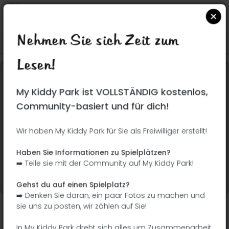
Nehmen Sie sich Zeit zum
Suchen Sie auf Google Maps
|
| |
Lesen!
Dieser Park wurde noch nicht besucht! Du bist
My Kiddy Park ist VOLLSTÄNDIG kostenlos,
dran !
Seien Sie der Abenteurer, der diesen Park
Community-basiert und für dich!
zuerst entdeckt!
Wir haben My Kiddy Park für Sie als Freiwilliger erstellt!
Ich füge den Namen
Ich füge Bilder hinzu
Haben Sie Informationen zu Spielplätzen?
hinzu
➡️ Teile sie mit der Community auf My Kiddy Park!
Ich füge eine
Ich füge die
Beschreibung hinzu
Ausrüstung hinzu
Gehst du auf einen Spielplatz?
➡️ Denken Sie daran, ein paar Fotos zu machen und
sie uns zu posten, wir zählen auf Sie!
Parque de El Prado
In My Kiddy Park dreht sich alles um Zusammenarbeit