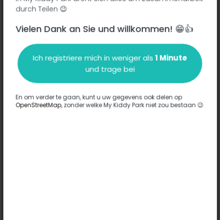
durch Teilen 😉
Vielen Dank an Sie und willkommen! 😁👍
Beschreibung
Ich registriere mich in weniger als
1 Minute
Es wurden keine Informationen zu diesem Park eingegeben.
und trage bei
Komplett
En om verder te gaan, kunt u uw gegevens ook delen op
OpenStreetMap
, zonder welke My Kiddy Park niet zou bestaan 😉
Optionen
Für diesen Park wurde keine Option eingegeben.
Komplett
Bemerkungen
(0)