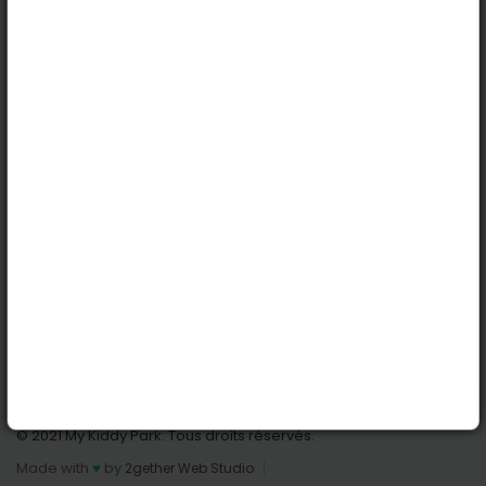
Köln
Innsbruck
Dortmund
Stuttgart
Nützliche Links
Anmelden | Anmeldung
Parks finden
Alle Parks
Park hinzufügen
Kontaktiere uns
© 2021 My Kiddy Park. Tous droits réservés.
Made with
♥
by
2gether Web Studio