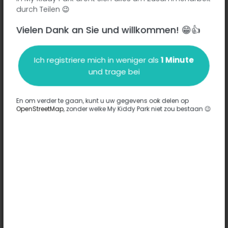
durch Teilen 😉
Vielen Dank an Sie und willkommen! 😁👍
Beschreibung
Ich registriere mich in weniger als
1 Minute
Es wurden keine Informationen zu diesem Park eingegeben.
und trage bei
Komplett
En om verder te gaan, kunt u uw gegevens ook delen op
OpenStreetMap
, zonder welke My Kiddy Park niet zou bestaan 😉
Optionen
Für diesen Park wurde keine Option eingegeben.
Komplett
Bemerkungen
(0)