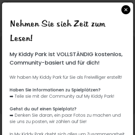
Nehmen Sie sich Zeit zum
Suchen Sie auf Google Maps
|
| |
Lesen!
Dieser Park wurde noch nicht besucht! Du bist
My Kiddy Park ist VOLLSTÄNDIG kostenlos,
dran !
Seien Sie der Abenteurer, der diesen Park
Community-basiert und für dich!
zuerst entdeckt!
Wir haben My Kiddy Park für Sie als Freiwilliger erstellt!
Ich füge den Namen
Ich füge Bilder hinzu
Haben Sie Informationen zu Spielplätzen?
hinzu
➡️ Teile sie mit der Community auf My Kiddy Park!
Ich füge eine
Ich füge die
Beschreibung hinzu
Ausrüstung hinzu
Gehst du auf einen Spielplatz?
➡️ Denken Sie daran, ein paar Fotos zu machen und
sie uns zu posten, wir zählen auf Sie!
Parque de Gabriel Martín
In My Kiddy Park dreht sich alles um Zusammenarbeit