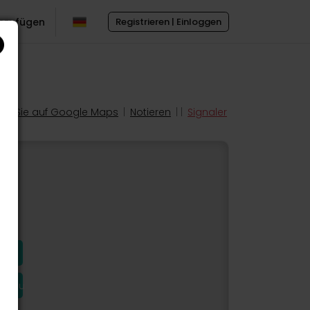
inzufügen
Registrieren | Einloggen
en Sie auf Google Maps
|
Notieren
| |
Signaler
hinzu