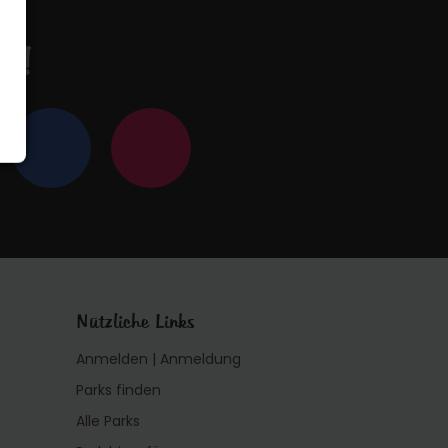
en!
Nützliche Links
Anmelden | Anmeldung
Parks finden
Alle Parks