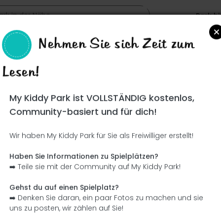
Park h
Nehmen Sie sich Zeit zum
Lesen!
Such
My Kiddy Park ist VOLLSTÄNDIG kostenlos,
Community-basiert und für dich!
Wir haben My Kiddy Park für Sie als Freiwilliger erstellt!
Ce parc n'a pas encore été visité ! À toi de jouer !
Soit l'aventurier qui découvre ce parc en premier !
Haben Sie Informationen zu Spielplätzen?
➡️ Teile sie mit der Community auf My Kiddy Park!
Ich füge den Namen hinzu
Ich füge Bilder hinzu
Gehst du auf einen Spielplatz?
➡️ Denken Sie daran, ein paar Fotos zu machen und sie
Ich füge eine Beschreibung hinzu
Ich füge die Ausrüstung 
uns zu posten, wir zählen auf Sie!