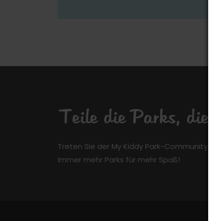
Teile die Parks, die
Treten Sie der My Kiddy Park-Community kos
Immer mehr Parks für mehr Spaß!