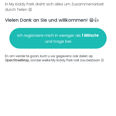
In My Kiddy Park dreht sich alles um Zusammenarbeit
durch Teilen 😉
Vielen Dank an Sie und willkommen! 😁👍
en
Einen Kommentar hinzufügen
Ich registriere mich in weniger als
1 Minute
und trage bei
En om verder te gaan, kunt u uw gegevens ook delen op
OpenStreetMap
, zonder welke My Kiddy Park niet zou bestaan 😉
ngegeben.
Komplett
rde keine Option eingegeben.
Komplett