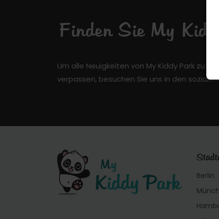
Finden Sie My Kiddy
Um alle Neuigkeiten von My Kiddy Park zu er
verpassen, besuchen Sie uns in den soziale
Städt
Berlin
Münc
Hamb