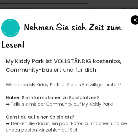
Park h
Nehmen Sie sich Zeit zum
Lesen!
Such
My Kiddy Park ist VOLLSTÄNDIG kostenlos,
Community-basiert und für dich!
Wir haben My Kiddy Park für Sie als Freiwilliger erstellt!
Ce parc n'a pas encore été visité ! À toi de jouer !
Soit l'aventurier qui découvre ce parc en premier !
Haben Sie Informationen zu Spielplätzen?
➡️ Teile sie mit der Community auf My Kiddy Park!
Ich füge den Namen hinzu
Ich füge Bilder hinzu
Gehst du auf einen Spielplatz?
➡️ Denken Sie daran, ein paar Fotos zu machen und sie
Ich füge eine Beschreibung hinzu
Ich füge die Ausrüstung 
uns zu posten, wir zählen auf Sie!