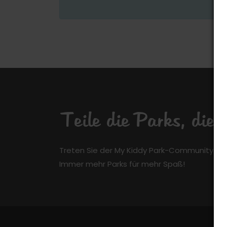
Teile die Parks, die
Treten Sie der My Kiddy Park-Community kos
Immer mehr Parks für mehr Spaß!