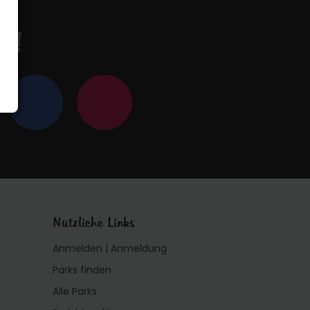
en!
Nützliche Links
Anmelden | Anmeldung
Parks finden
Alle Parks