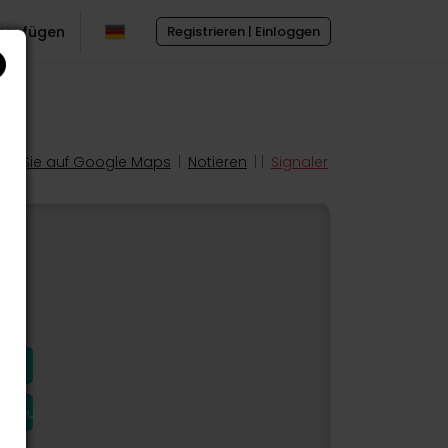
inzufügen
Registrieren | Einloggen
en Sie auf Google Maps
|
Notieren
| |
Signaler
hinzu