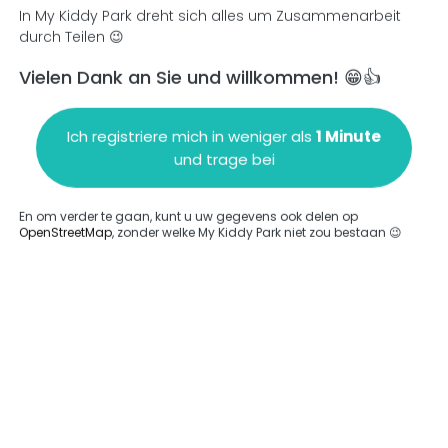
In My Kiddy Park dreht sich alles um Zusammenarbeit
durch Teilen 😉
Vielen Dank an Sie und willkommen! 😁👍
en
Einen Kommentar hinzufügen
Ich registriere mich in weniger als
1 Minute
und trage bei
En om verder te gaan, kunt u uw gegevens ook delen op
OpenStreetMap
, zonder welke My Kiddy Park niet zou bestaan 😉
ngegeben.
Komplett
rde keine Option eingegeben.
Komplett