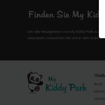
Finden Sie My Kiddy
Um alle Neuigkeiten von My Kiddy Park zu er
verpassen, besuchen Sie uns in den soziale
Städt
Berlin
Münc
Hamb