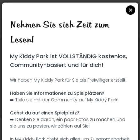
Nehmen Sie sich Zeit zum
Suchen Sie auf Google Maps
|
| |
Lesen!
Dieser Park wurde noch nicht besucht! Du bist
My Kiddy Park ist VOLLSTÄNDIG kostenlos,
dran !
Seien Sie der Abenteurer, der diesen Park
Community-basiert und für dich!
zuerst entdeckt!
Wir haben My Kiddy Park für Sie als Freiwilliger erstellt!
Ich füge den Namen
Ich füge Bilder hinzu
Haben Sie Informationen zu Spielplätzen?
hinzu
➡️ Teile sie mit der Community auf My Kiddy Park!
Ich füge eine
Ich füge die
Beschreibung hinzu
Ausrüstung hinzu
Gehst du auf einen Spielplatz?
➡️ Denken Sie daran, ein paar Fotos zu machen und
sie uns zu posten, wir zählen auf Sie!
Parque del Bosque de Morata
In My Kiddy Park dreht sich alles um Zusammenarbeit