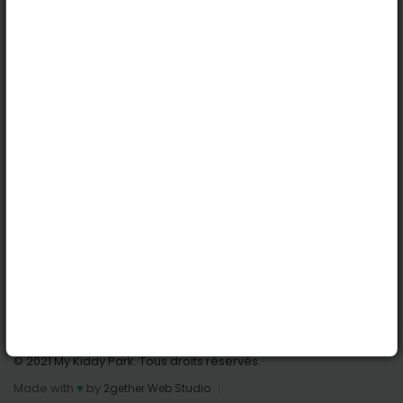
Köln
Innsbruck
Dortmund
Stuttgart
Nützliche Links
Anmelden | Anmeldung
Parks finden
Alle Parks
Park hinzufügen
Kontaktiere uns
© 2021 My Kiddy Park. Tous droits réservés.
Made with
♥
by
2gether Web Studio