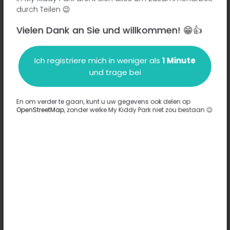
durch Teilen 😉
Vielen Dank an Sie und willkommen! 😁👍
Beschreibung
Ich registriere mich in weniger als
1 Minute
Es wurden keine Informationen zu diesem Park eingegeben.
und trage bei
Komplett
En om verder te gaan, kunt u uw gegevens ook delen op
OpenStreetMap
, zonder welke My Kiddy Park niet zou bestaan 😉
Optionen
Für diesen Park wurde keine Option eingegeben.
Komplett
Bemerkungen
(0)