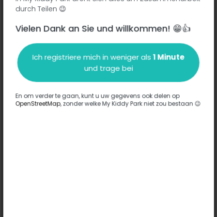
durch Teilen 😉
Vielen Dank an Sie und willkommen! 😁👍
Beschreibung
Ich registriere mich in weniger als
1 Minute
Es wurden keine Informationen zu diesem Park eingegeben.
und trage bei
Komplett
En om verder te gaan, kunt u uw gegevens ook delen op
OpenStreetMap
, zonder welke My Kiddy Park niet zou bestaan 😉
Optionen
Für diesen Park wurde keine Option eingegeben.
Komplett
Bemerkungen
(0)