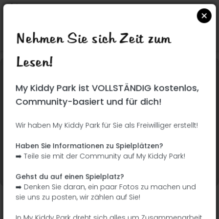
Nehmen Sie sich Zeit zum
Suchen Sie auf Google Maps
|
| |
Lesen!
Dieser Park wurde noch nicht besucht! Du bist
My Kiddy Park ist VOLLSTÄNDIG kostenlos,
dran !
Seien Sie der Abenteurer, der diesen Park
Community-basiert und für dich!
zuerst entdeckt!
Wir haben My Kiddy Park für Sie als Freiwilliger erstellt!
Ich füge den Namen
Ich füge Bilder hinzu
Haben Sie Informationen zu Spielplätzen?
hinzu
➡️ Teile sie mit der Community auf My Kiddy Park!
Ich füge eine
Ich füge die
Beschreibung hinzu
Ausrüstung hinzu
Gehst du auf einen Spielplatz?
➡️ Denken Sie daran, ein paar Fotos zu machen und
sie uns zu posten, wir zählen auf Sie!
Parque El Cano
In My Kiddy Park dreht sich alles um Zusammenarbeit