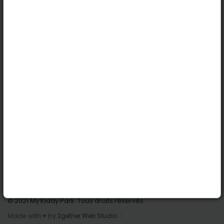
Köln
Innsbruck
Dortmund
Stuttgart
Nützliche Links
Anmelden | Anmeldung
Parks finden
Alle Parks
Park hinzufügen
Kontaktiere uns
© 2021 My Kiddy Park. Tous droits réservés.
Made with
♥
by
2gether Web Studio