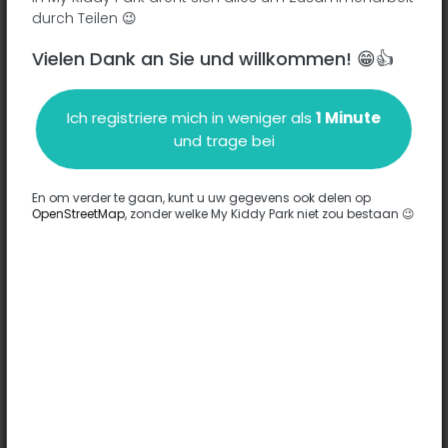
durch Teilen 😉
Vielen Dank an Sie und willkommen! 😁👍
Beschreibung
Ich registriere mich in weniger als
1 Minute
Es wurden keine Informationen zu diesem Park eingegeben.
und trage bei
Komplett
En om verder te gaan, kunt u uw gegevens ook delen op
OpenStreetMap
, zonder welke My Kiddy Park niet zou bestaan 😉
Optionen
Für diesen Park wurde keine Option eingegeben.
Komplett
Bemerkungen
(0)