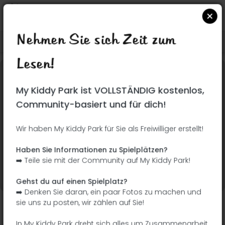
Nehmen Sie sich Zeit zum
Suchen Sie auf Google Maps
|
| |
Lesen!
Dieser Park wurde noch nicht besucht! Du bist
My Kiddy Park ist VOLLSTÄNDIG kostenlos,
dran !
Seien Sie der Abenteurer, der diesen Park
Community-basiert und für dich!
zuerst entdeckt!
Wir haben My Kiddy Park für Sie als Freiwilliger erstellt!
Ich füge den Namen
Ich füge Bilder hinzu
Haben Sie Informationen zu Spielplätzen?
hinzu
➡️ Teile sie mit der Community auf My Kiddy Park!
Ich füge eine
Ich füge die
Beschreibung hinzu
Ausrüstung hinzu
Gehst du auf einen Spielplatz?
➡️ Denken Sie daran, ein paar Fotos zu machen und
sie uns zu posten, wir zählen auf Sie!
Parque Forestal Mirador Del Nacedero
In My Kiddy Park dreht sich alles um Zusammenarbeit