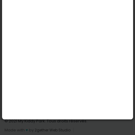
Köln
Innsbruck
Dortmund
Stuttgart
Nützliche Links
Anmelden | Anmeldung
Parks finden
Alle Parks
Park hinzufügen
Kontaktiere uns
© 2021 My Kiddy Park. Tous droits réservés.
Made with
♥
by
2gether Web Studio