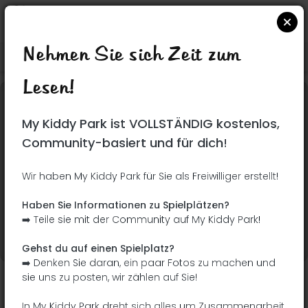
Nehmen Sie sich Zeit zum
Suchen Sie auf Google Maps
|
| |
Lesen!
Dieser Park wurde noch nicht besucht! Du bist
My Kiddy Park ist VOLLSTÄNDIG kostenlos,
dran !
Seien Sie der Abenteurer, der diesen Park
Community-basiert und für dich!
zuerst entdeckt!
Wir haben My Kiddy Park für Sie als Freiwilliger erstellt!
Ich füge den Namen
Ich füge Bilder hinzu
Haben Sie Informationen zu Spielplätzen?
hinzu
➡️ Teile sie mit der Community auf My Kiddy Park!
Ich füge eine
Ich füge die
Beschreibung hinzu
Ausrüstung hinzu
Gehst du auf einen Spielplatz?
➡️ Denken Sie daran, ein paar Fotos zu machen und
sie uns zu posten, wir zählen auf Sie!
Plaza Ecópolis
In My Kiddy Park dreht sich alles um Zusammenarbeit