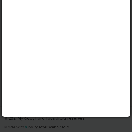
Köln
Innsbruck
Dortmund
Stuttgart
Nützliche Links
Anmelden | Anmeldung
Parks finden
Alle Parks
Park hinzufügen
Kontaktiere uns
© 2021 My Kiddy Park. Tous droits réservés.
Made with
♥
by
2gether Web Studio