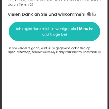
durch Teilen 😉
Vielen Dank an Sie und willkommen! 😁👍
Beschreibung
Ich registriere mich in weniger als
1 Minute
Es wurden keine Informationen zu diesem Park eingegeben.
und trage bei
Komplett
En om verder te gaan, kunt u uw gegevens ook delen op
OpenStreetMap
, zonder welke My Kiddy Park niet zou bestaan 😉
Optionen
Für diesen Park wurde keine Option eingegeben.
Komplett
Bemerkungen
(0)