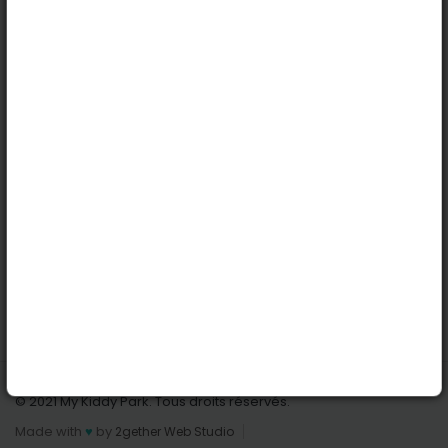
Köln
Innsbruck
Dortmund
Stuttgart
Nützliche Links
Anmelden | Anmeldung
Parks finden
Alle Parks
Park hinzufügen
Kontaktiere uns
© 2021 My Kiddy Park. Tous droits réservés.
Made with
♥
by
2gether Web Studio