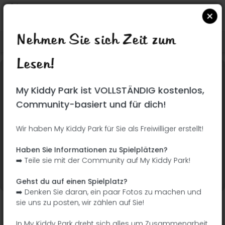
Nehmen Sie sich Zeit zum
Suchen Sie auf Google Maps
|
| |
Lesen!
Dieser Park wurde noch nicht besucht! Du bist
My Kiddy Park ist VOLLSTÄNDIG kostenlos,
dran !
Seien Sie der Abenteurer, der diesen Park
Community-basiert und für dich!
zuerst entdeckt!
Wir haben My Kiddy Park für Sie als Freiwilliger erstellt!
Ich füge den Namen
Ich füge Bilder hinzu
Haben Sie Informationen zu Spielplätzen?
hinzu
➡️ Teile sie mit der Community auf My Kiddy Park!
Ich füge eine
Ich füge die
Beschreibung hinzu
Ausrüstung hinzu
Gehst du auf einen Spielplatz?
➡️ Denken Sie daran, ein paar Fotos zu machen und
sie uns zu posten, wir zählen auf Sie!
Parque Valdegrullas
In My Kiddy Park dreht sich alles um Zusammenarbeit