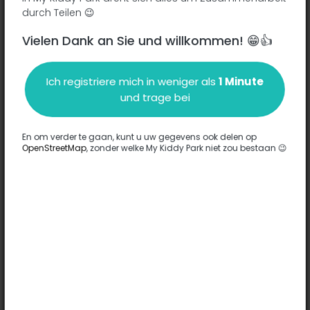
durch Teilen 😉
Vielen Dank an Sie und willkommen! 😁👍
Beschreibung
Ich registriere mich in weniger als
1 Minute
Es wurden keine Informationen zu diesem Park eingegeben.
und trage bei
Komplett
En om verder te gaan, kunt u uw gegevens ook delen op
OpenStreetMap
, zonder welke My Kiddy Park niet zou bestaan 😉
Optionen
Für diesen Park wurde keine Option eingegeben.
Komplett
Bemerkungen
(0)