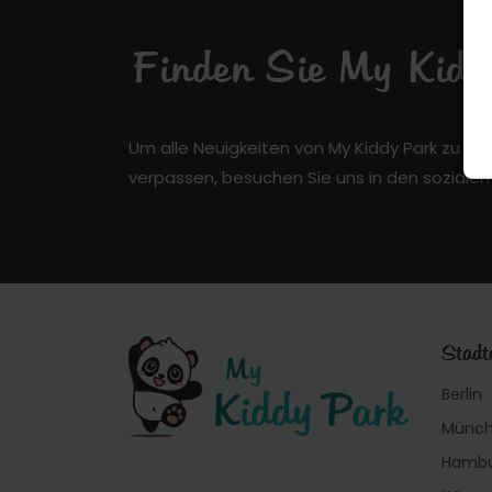
Finden Sie My Kiddy
Um alle Neuigkeiten von My Kiddy Park zu er
verpassen, besuchen Sie uns in den soziale
Städt
Berlin
Münc
Hamb