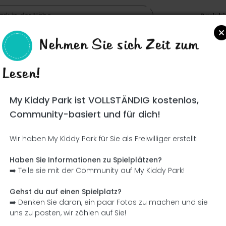
Park h
Nehmen Sie sich Zeit zum
Lesen!
Such
My Kiddy Park ist VOLLSTÄNDIG kostenlos,
Community-basiert und für dich!
Wir haben My Kiddy Park für Sie als Freiwilliger erstellt!
Ce parc n'a pas encore été visité ! À toi de jouer !
Soit l'aventurier qui découvre ce parc en premier !
Haben Sie Informationen zu Spielplätzen?
➡️ Teile sie mit der Community auf My Kiddy Park!
Ich füge den Namen hinzu
Ich füge Bilder hinzu
Gehst du auf einen Spielplatz?
➡️ Denken Sie daran, ein paar Fotos zu machen und sie
Ich füge eine Beschreibung hinzu
Ich füge die Ausrüstung 
uns zu posten, wir zählen auf Sie!