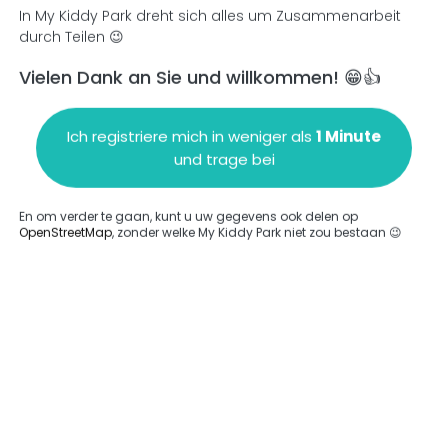
In My Kiddy Park dreht sich alles um Zusammenarbeit
durch Teilen 😉
Vielen Dank an Sie und willkommen! 😁👍
en
Einen Kommentar hinzufügen
Ich registriere mich in weniger als
1 Minute
und trage bei
En om verder te gaan, kunt u uw gegevens ook delen op
OpenStreetMap
, zonder welke My Kiddy Park niet zou bestaan 😉
ngegeben.
Komplett
rde keine Option eingegeben.
Komplett