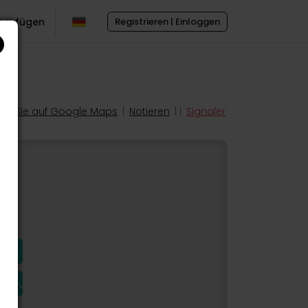
inzufügen
Registrieren | Einloggen
en Sie auf Google Maps
|
Notieren
| |
Signaler
hinzu