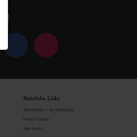
en!
Nützliche Links
Anmelden | Anmeldung
Parks finden
Alle Parks