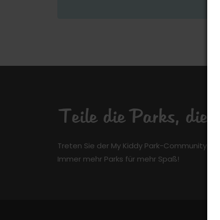
Teile die Parks, die
Treten Sie der My Kiddy Park-Community kos
Immer mehr Parks für mehr Spaß!