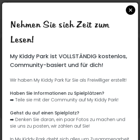
Nehmen Sie sich Zeit zum
Suchen Sie auf Google Maps
|
| |
Lesen!
Dieser Park wurde noch nicht besucht! Du bist
My Kiddy Park ist VOLLSTÄNDIG kostenlos,
dran !
Seien Sie der Abenteurer, der diesen Park
Community-basiert und für dich!
zuerst entdeckt!
Wir haben My Kiddy Park für Sie als Freiwilliger erstellt!
Ich füge den Namen
Ich füge Bilder hinzu
Haben Sie Informationen zu Spielplätzen?
hinzu
➡️ Teile sie mit der Community auf My Kiddy Park!
Ich füge eine
Ich füge die
Beschreibung hinzu
Ausrüstung hinzu
Gehst du auf einen Spielplatz?
➡️ Denken Sie daran, ein paar Fotos zu machen und
sie uns zu posten, wir zählen auf Sie!
Plaza Blas de Otero
In My Kiddy Park dreht sich alles um Zusammenarbeit