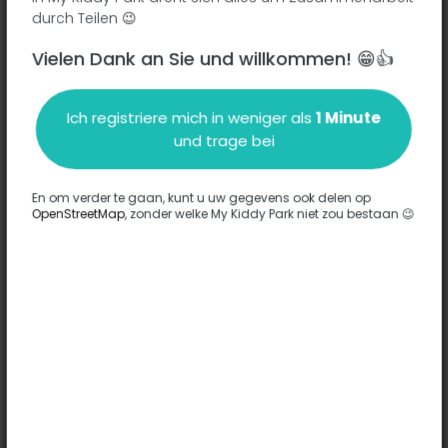
durch Teilen 😉
Vielen Dank an Sie und willkommen! 😁👍
Beschreibung
Ich registriere mich in weniger als
1 Minute
Es wurden keine Informationen zu diesem Park eingegeben.
und trage bei
Komplett
En om verder te gaan, kunt u uw gegevens ook delen op
OpenStreetMap
, zonder welke My Kiddy Park niet zou bestaan 😉
Optionen
Für diesen Park wurde keine Option eingegeben.
Komplett
Bemerkungen
(0)