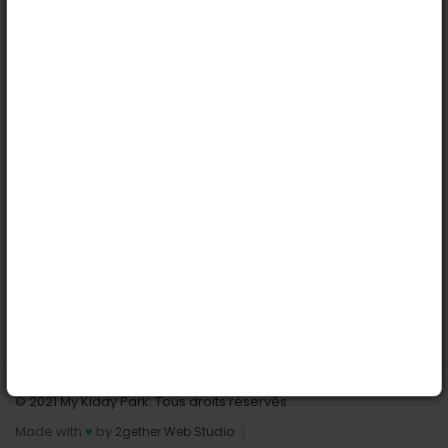
Köln
Innsbruck
Dortmund
Stuttgart
Nützliche Links
Anmelden | Anmeldung
Parks finden
Alle Parks
Park hinzufügen
Kontaktiere uns
© 2021 My Kiddy Park. Tous droits réservés.
Made with
♥
by
2gether Web Studio