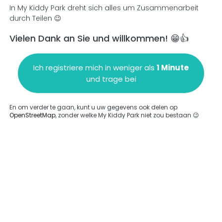
In My Kiddy Park dreht sich alles um Zusammenarbeit
durch Teilen 😉
Vielen Dank an Sie und willkommen! 😁👍
en
Einen Kommentar hinzufügen
Ich registriere mich in weniger als
1 Minute
und trage bei
En om verder te gaan, kunt u uw gegevens ook delen op
OpenStreetMap
, zonder welke My Kiddy Park niet zou bestaan 😉
ngegeben.
Komplett
rde keine Option eingegeben.
Komplett