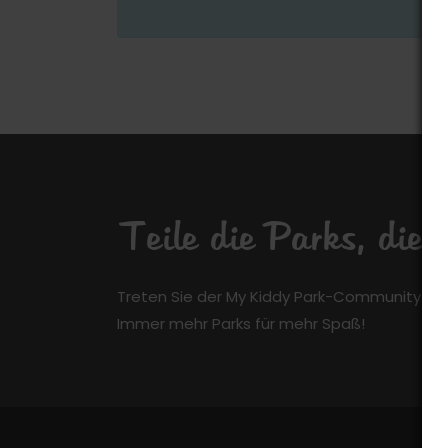
Teile die Parks, die
Treten Sie der My Kiddy Park-Community kos
Immer mehr Parks für mehr Spaß!