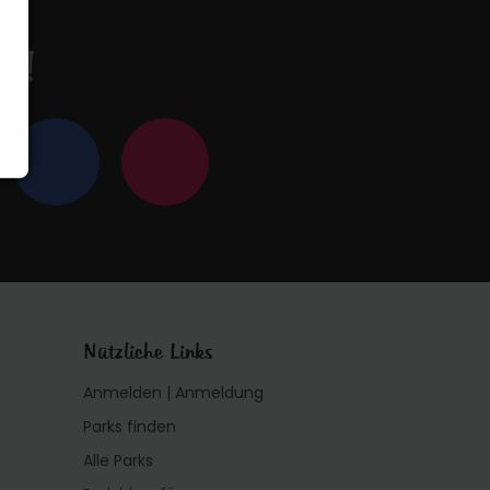
en!
Nützliche Links
Anmelden | Anmeldung
Parks finden
Alle Parks