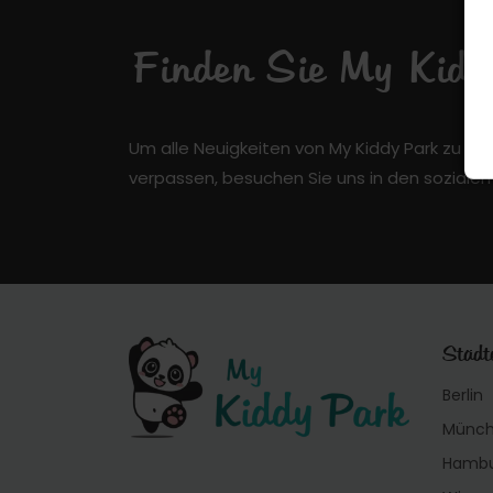
Finden Sie My Kiddy
Um alle Neuigkeiten von My Kiddy Park zu er
verpassen, besuchen Sie uns in den soziale
Städt
Berlin
Münc
Hamb