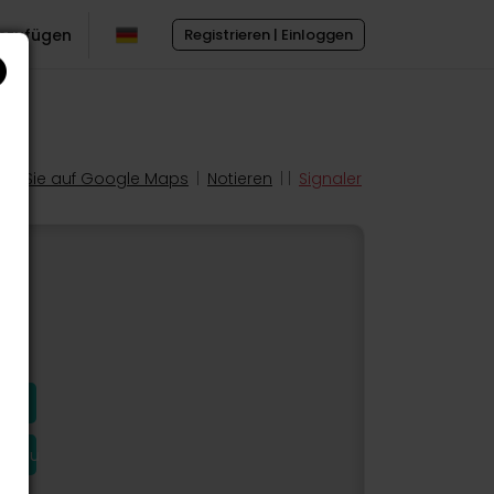
inzufügen
Registrieren | Einloggen
en Sie auf Google Maps
|
Notieren
| |
Signaler
hinzu