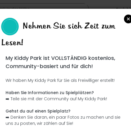
Park h
Nehmen Sie sich Zeit zum
Lesen!
Such
My Kiddy Park ist VOLLSTÄNDIG kostenlos,
Community-basiert und für dich!
Wir haben My Kiddy Park für Sie als Freiwilliger erstellt!
Ce parc n'a pas encore été visité ! À toi de jouer !
Soit l'aventurier qui découvre ce parc en premier !
Haben Sie Informationen zu Spielplätzen?
➡️ Teile sie mit der Community auf My Kiddy Park!
Ich füge den Namen hinzu
Ich füge Bilder hinzu
Gehst du auf einen Spielplatz?
➡️ Denken Sie daran, ein paar Fotos zu machen und sie
Ich füge eine Beschreibung hinzu
Ich füge die Ausrüstung 
uns zu posten, wir zählen auf Sie!