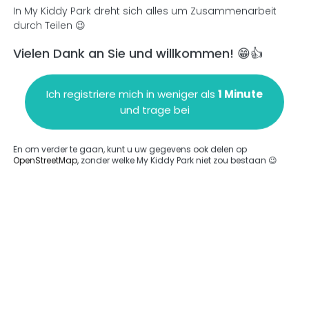
In My Kiddy Park dreht sich alles um Zusammenarbeit
durch Teilen 😉
Vielen Dank an Sie und willkommen! 😁👍
en
Einen Kommentar hinzufügen
Ich registriere mich in weniger als
1 Minute
und trage bei
En om verder te gaan, kunt u uw gegevens ook delen op
OpenStreetMap
, zonder welke My Kiddy Park niet zou bestaan 😉
ngegeben.
Komplett
rde keine Option eingegeben.
Komplett