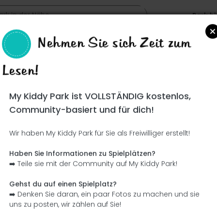
Park h
Nehmen Sie sich Zeit zum
Lesen!
Such
My Kiddy Park ist VOLLSTÄNDIG kostenlos,
Community-basiert und für dich!
Wir haben My Kiddy Park für Sie als Freiwilliger erstellt!
Ce parc n'a pas encore été visité ! À toi de jouer !
Soit l'aventurier qui découvre ce parc en premier !
Haben Sie Informationen zu Spielplätzen?
➡️ Teile sie mit der Community auf My Kiddy Park!
Ich füge den Namen hinzu
Ich füge Bilder hinzu
Gehst du auf einen Spielplatz?
➡️ Denken Sie daran, ein paar Fotos zu machen und sie
Ich füge eine Beschreibung hinzu
Ich füge die Ausrüstung 
uns zu posten, wir zählen auf Sie!