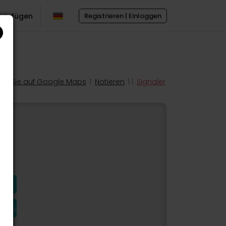
inzufügen
Registrieren | Einloggen
en Sie auf Google Maps
|
Notieren
| |
Signaler
hinzu