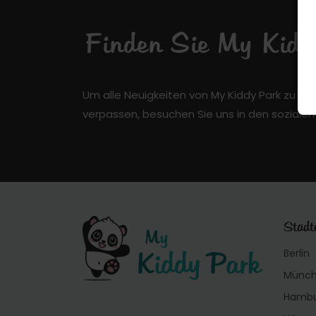
Finden Sie My Kiddy
Um alle Neuigkeiten von My Kiddy Park zu er
verpassen, besuchen Sie uns in den soziale
Städt
Berlin
Münc
Hamb