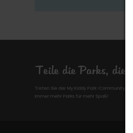
Teile die Parks, die
Treten Sie der My Kiddy Park-Community kos
Immer mehr Parks für mehr Spaß!