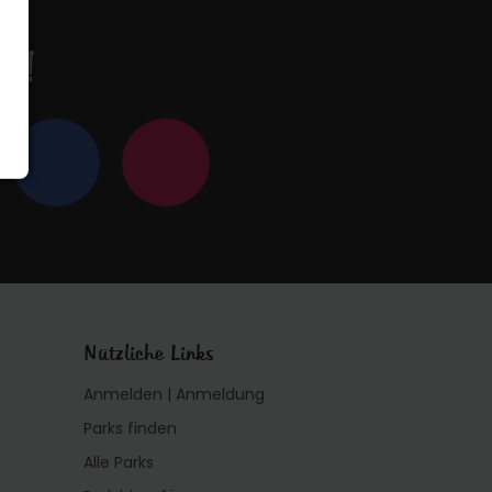
en!
Nützliche Links
Anmelden | Anmeldung
Parks finden
Alle Parks