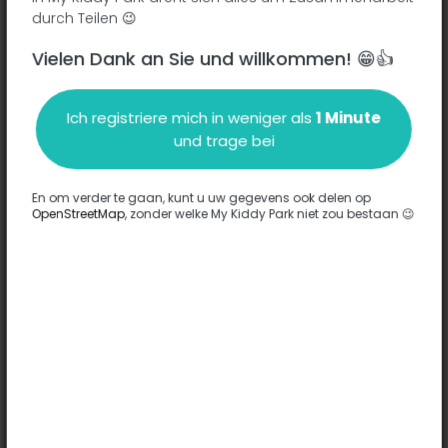
durch Teilen 😉
Vielen Dank an Sie und willkommen! 😁👍
Beschreibung
Ich registriere mich in weniger als
1 Minute
Es wurden keine Informationen zu diesem Park eingegeben.
und trage bei
Komplett
En om verder te gaan, kunt u uw gegevens ook delen op
OpenStreetMap
, zonder welke My Kiddy Park niet zou bestaan 😉
Optionen
Für diesen Park wurde keine Option eingegeben.
Komplett
Bemerkungen
(0)