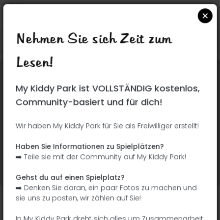
Nehmen Sie sich Zeit zum
Suchen Sie auf Google Maps
|
| |
Lesen!
Dieser Park wurde noch nicht besucht! Du bist
My Kiddy Park ist VOLLSTÄNDIG kostenlos,
dran !
Seien Sie der Abenteurer, der diesen Park
Community-basiert und für dich!
zuerst entdeckt!
Wir haben My Kiddy Park für Sie als Freiwilliger erstellt!
Ich füge den Namen
Ich füge Bilder hinzu
Haben Sie Informationen zu Spielplätzen?
hinzu
➡️ Teile sie mit der Community auf My Kiddy Park!
Ich füge eine
Ich füge die
Beschreibung hinzu
Ausrüstung hinzu
Gehst du auf einen Spielplatz?
➡️ Denken Sie daran, ein paar Fotos zu machen und
sie uns zu posten, wir zählen auf Sie!
Parque Dr. Alejandro Vallejo Hierro
In My Kiddy Park dreht sich alles um Zusammenarbeit