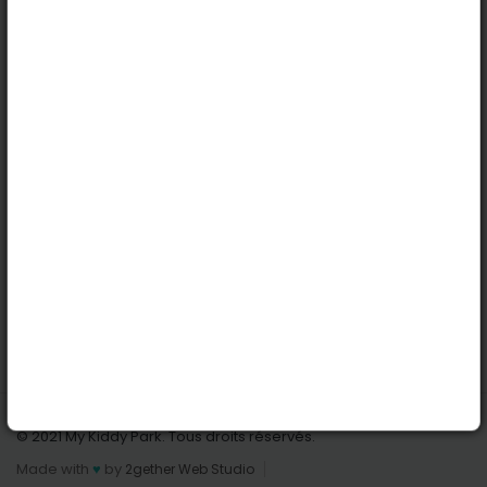
Köln
Innsbruck
Dortmund
Stuttgart
Nützliche Links
Anmelden | Anmeldung
Parks finden
Alle Parks
Park hinzufügen
Kontaktiere uns
© 2021 My Kiddy Park. Tous droits réservés.
Made with
♥
by
2gether Web Studio