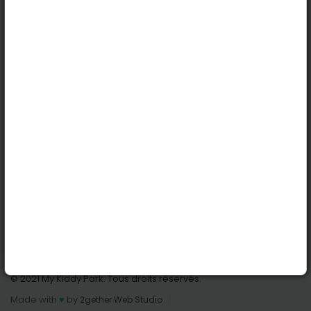
Köln
Innsbruck
Dortmund
Stuttgart
Nützliche Links
Anmelden | Anmeldung
Parks finden
Alle Parks
Park hinzufügen
Kontaktiere uns
© 2021 My Kiddy Park. Tous droits réservés.
Made with
♥
by
2gether Web Studio