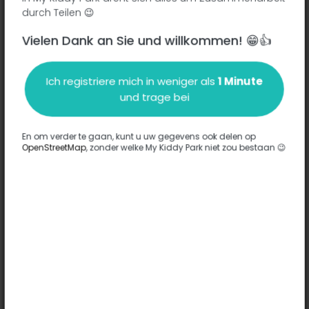
durch Teilen 😉
Vielen Dank an Sie und willkommen! 😁👍
Beschreibung
Ich registriere mich in weniger als
1 Minute
Es wurden keine Informationen zu diesem Park eingegeben.
und trage bei
Komplett
En om verder te gaan, kunt u uw gegevens ook delen op
OpenStreetMap
, zonder welke My Kiddy Park niet zou bestaan 😉
Optionen
Für diesen Park wurde keine Option eingegeben.
Komplett
Bemerkungen
(0)