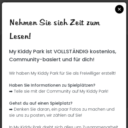
Nehmen Sie sich Zeit zum
Suchen Sie auf Google Maps
|
| |
Lesen!
Dieser Park wurde noch nicht besucht! Du bist
My Kiddy Park ist VOLLSTÄNDIG kostenlos,
dran !
Seien Sie der Abenteurer, der diesen Park
Community-basiert und für dich!
zuerst entdeckt!
Wir haben My Kiddy Park für Sie als Freiwilliger erstellt!
Ich füge den Namen
Ich füge Bilder hinzu
Haben Sie Informationen zu Spielplätzen?
hinzu
➡️ Teile sie mit der Community auf My Kiddy Park!
Ich füge eine
Ich füge die
Beschreibung hinzu
Ausrüstung hinzu
Gehst du auf einen Spielplatz?
➡️ Denken Sie daran, ein paar Fotos zu machen und
sie uns zu posten, wir zählen auf Sie!
Parque París
In My Kiddy Park dreht sich alles um Zusammenarbeit