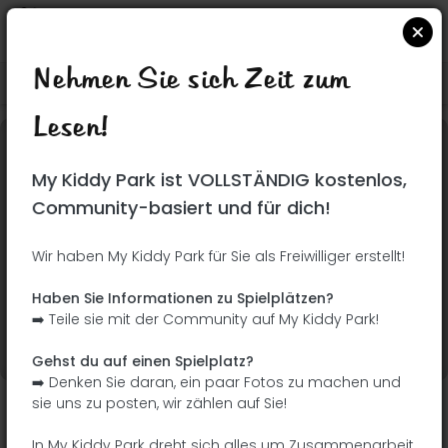
Nehmen Sie sich Zeit zum
Suchen Sie auf Google Maps
|
| |
Lesen!
Dieser Park wurde noch nicht besucht! Du bist
My Kiddy Park ist VOLLSTÄNDIG kostenlos,
dran !
Seien Sie der Abenteurer, der diesen Park
Community-basiert und für dich!
zuerst entdeckt!
Wir haben My Kiddy Park für Sie als Freiwilliger erstellt!
Ich füge den Namen
Ich füge Bilder hinzu
Haben Sie Informationen zu Spielplätzen?
hinzu
➡️ Teile sie mit der Community auf My Kiddy Park!
Ich füge eine
Ich füge die
Beschreibung hinzu
Ausrüstung hinzu
Gehst du auf einen Spielplatz?
➡️ Denken Sie daran, ein paar Fotos zu machen und
sie uns zu posten, wir zählen auf Sie!
Parque Sofía de Grecia II
In My Kiddy Park dreht sich alles um Zusammenarbeit