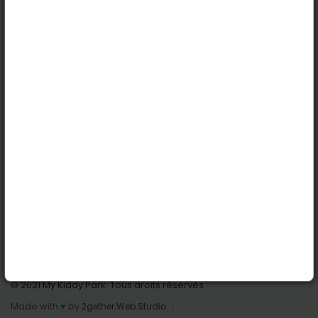
Köln
Innsbruck
Dortmund
Stuttgart
Nützliche Links
Anmelden | Anmeldung
Parks finden
Alle Parks
Park hinzufügen
Kontaktiere uns
© 2021 My Kiddy Park. Tous droits réservés.
Made with
♥
by
2gether Web Studio