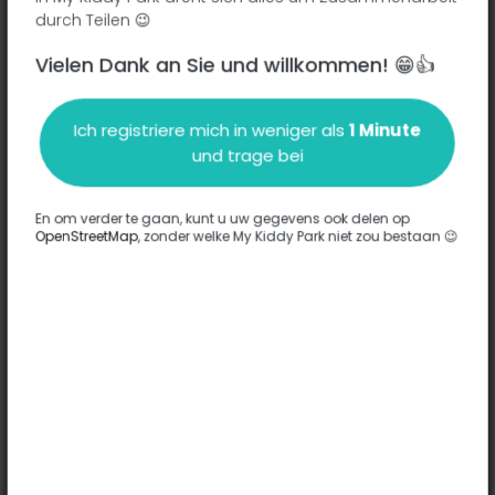
durch Teilen 😉
Vielen Dank an Sie und willkommen! 😁👍
Beschreibung
Ich registriere mich in weniger als
1 Minute
Es wurden keine Informationen zu diesem Park eingegeben.
und trage bei
Komplett
En om verder te gaan, kunt u uw gegevens ook delen op
OpenStreetMap
, zonder welke My Kiddy Park niet zou bestaan 😉
Optionen
Für diesen Park wurde keine Option eingegeben.
Komplett
Bemerkungen
(0)