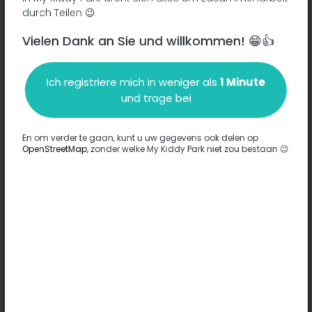
durch Teilen 😉
Vielen Dank an Sie und willkommen! 😁👍
Beschreibung
Ich registriere mich in weniger als
1 Minute
Es wurden keine Informationen zu diesem Park eingegeben.
und trage bei
Komplett
En om verder te gaan, kunt u uw gegevens ook delen op
OpenStreetMap
, zonder welke My Kiddy Park niet zou bestaan 😉
Optionen
Für diesen Park wurde keine Option eingegeben.
Komplett
Bemerkungen
(0)