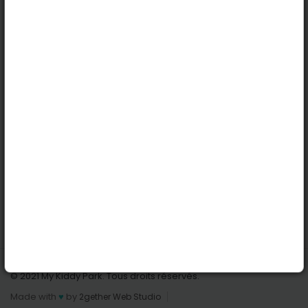
Köln
Innsbruck
Dortmund
Stuttgart
Nützliche Links
Anmelden | Anmeldung
Parks finden
Alle Parks
Park hinzufügen
Kontaktiere uns
© 2021 My Kiddy Park. Tous droits réservés.
Made with
♥
by
2gether Web Studio