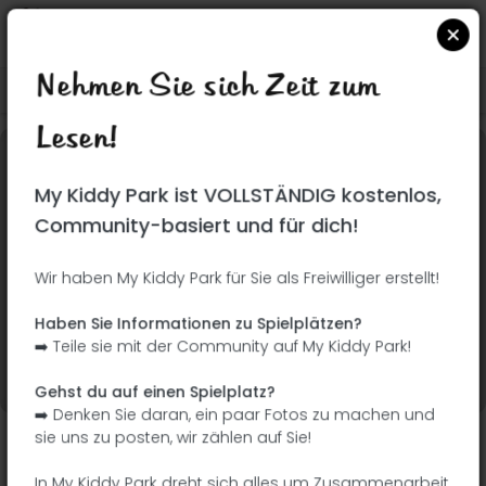
Nehmen Sie sich Zeit zum
Suchen Sie auf Google Maps
|
| |
Lesen!
Dieser Park wurde noch nicht besucht! Du bist
My Kiddy Park ist VOLLSTÄNDIG kostenlos,
dran !
Seien Sie der Abenteurer, der diesen Park
Community-basiert und für dich!
zuerst entdeckt!
Wir haben My Kiddy Park für Sie als Freiwilliger erstellt!
Ich füge den Namen
Ich füge Bilder hinzu
Haben Sie Informationen zu Spielplätzen?
hinzu
➡️ Teile sie mit der Community auf My Kiddy Park!
Ich füge eine
Ich füge die
Beschreibung hinzu
Ausrüstung hinzu
Gehst du auf einen Spielplatz?
➡️ Denken Sie daran, ein paar Fotos zu machen und
sie uns zu posten, wir zählen auf Sie!
Parque de La Ribota
In My Kiddy Park dreht sich alles um Zusammenarbeit