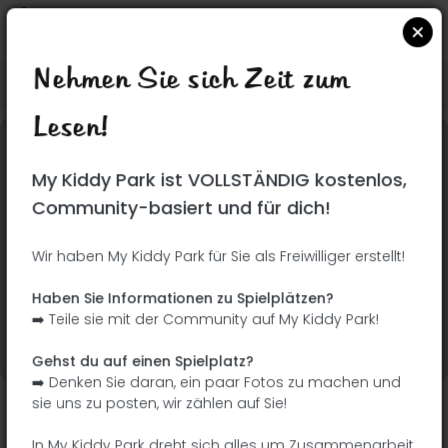
Nehmen Sie sich Zeit zum
Suchen Sie auf Google Maps
|
| |
Lesen!
Dieser Park wurde noch nicht besucht! Du bist
My Kiddy Park ist VOLLSTÄNDIG kostenlos,
dran !
Seien Sie der Abenteurer, der diesen Park
Community-basiert und für dich!
zuerst entdeckt!
Wir haben My Kiddy Park für Sie als Freiwilliger erstellt!
Ich füge den Namen
Ich füge Bilder hinzu
Haben Sie Informationen zu Spielplätzen?
hinzu
➡️ Teile sie mit der Community auf My Kiddy Park!
Ich füge eine
Ich füge die
Beschreibung hinzu
Ausrüstung hinzu
Gehst du auf einen Spielplatz?
➡️ Denken Sie daran, ein paar Fotos zu machen und
sie uns zu posten, wir zählen auf Sie!
Parque Juan Carlos I
In My Kiddy Park dreht sich alles um Zusammenarbeit