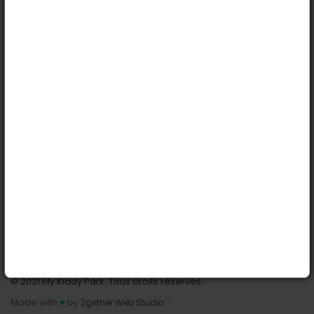
Köln
Innsbruck
Dortmund
Stuttgart
Nützliche Links
Anmelden | Anmeldung
Parks finden
Alle Parks
Park hinzufügen
Kontaktiere uns
© 2021 My Kiddy Park. Tous droits réservés.
Made with
♥
by
2gether Web Studio