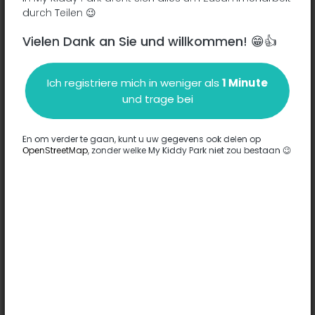
durch Teilen 😉
Vielen Dank an Sie und willkommen! 😁👍
Beschreibung
Ich registriere mich in weniger als
1 Minute
Es wurden keine Informationen zu diesem Park eingegeben.
und trage bei
Komplett
En om verder te gaan, kunt u uw gegevens ook delen op
OpenStreetMap
, zonder welke My Kiddy Park niet zou bestaan 😉
Optionen
Für diesen Park wurde keine Option eingegeben.
Komplett
Bemerkungen
(0)