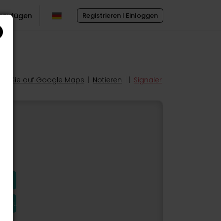
inzufügen
Registrieren | Einloggen
en Sie auf Google Maps
|
Notieren
| |
Signaler
hinzu