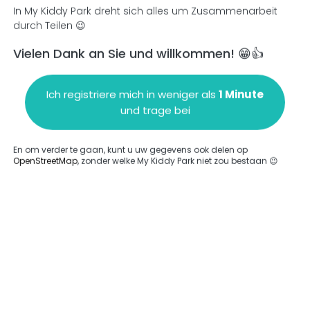
In My Kiddy Park dreht sich alles um Zusammenarbeit
durch Teilen 😉
Vielen Dank an Sie und willkommen! 😁👍
en
Einen Kommentar hinzufügen
Ich registriere mich in weniger als
1 Minute
und trage bei
En om verder te gaan, kunt u uw gegevens ook delen op
OpenStreetMap
, zonder welke My Kiddy Park niet zou bestaan 😉
ngegeben.
Komplett
rde keine Option eingegeben.
Komplett