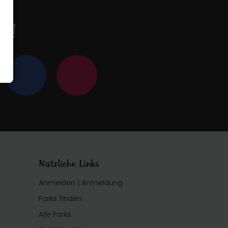
en!
Nützliche Links
Anmelden | Anmeldung
Parks finden
Alle Parks