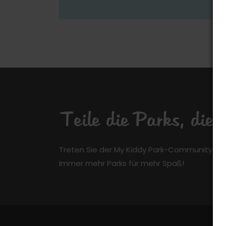
Teile die Parks, die
Treten Sie der My Kiddy Park-Community kos
Immer mehr Parks für mehr Spaß!