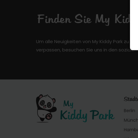
Finden Sie My Kiddy
Um alle Neuigkeiten von My Kiddy Park zu er
verpassen, besuchen Sie uns in den soziale
Städt
Berlin
Münc
Hamb