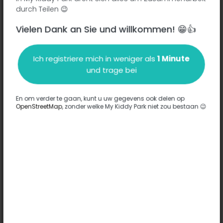
durch Teilen 😉
Vielen Dank an Sie und willkommen! 😁👍
Beschreibung
Ich registriere mich in weniger als
1 Minute
Es wurden keine Informationen zu diesem Park eingegeben.
und trage bei
Komplett
En om verder te gaan, kunt u uw gegevens ook delen op
OpenStreetMap
, zonder welke My Kiddy Park niet zou bestaan 😉
Optionen
Für diesen Park wurde keine Option eingegeben.
Komplett
Bemerkungen
(0)