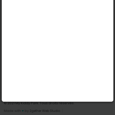
Köln
Innsbruck
Dortmund
Stuttgart
Nützliche Links
Anmelden | Anmeldung
Parks finden
Alle Parks
Park hinzufügen
Kontaktiere uns
© 2021 My Kiddy Park. Tous droits réservés.
Made with
♥
by
2gether Web Studio