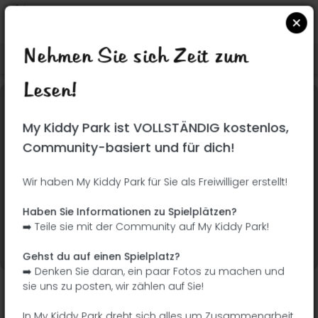
Nehmen Sie sich Zeit zum
Suchen Sie auf Google Maps
|
| |
Lesen!
Dieser Park wurde noch nicht besucht! Du bist
My Kiddy Park ist VOLLSTÄNDIG kostenlos,
dran !
Seien Sie der Abenteurer, der diesen Park
Community-basiert und für dich!
zuerst entdeckt!
Wir haben My Kiddy Park für Sie als Freiwilliger erstellt!
Ich füge den Namen
Ich füge Bilder hinzu
Haben Sie Informationen zu Spielplätzen?
hinzu
➡️ Teile sie mit der Community auf My Kiddy Park!
Ich füge eine
Ich füge die
Beschreibung hinzu
Ausrüstung hinzu
Gehst du auf einen Spielplatz?
➡️ Denken Sie daran, ein paar Fotos zu machen und
sie uns zu posten, wir zählen auf Sie!
Parque Altagracia
In My Kiddy Park dreht sich alles um Zusammenarbeit