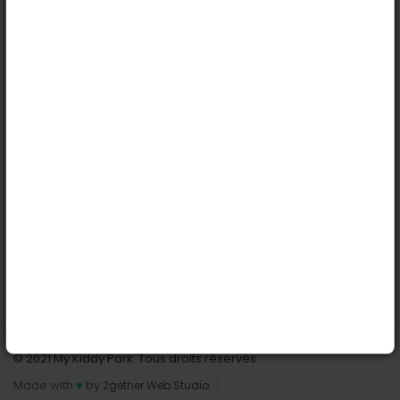
Köln
Innsbruck
Dortmund
Stuttgart
Nützliche Links
Anmelden | Anmeldung
Parks finden
Alle Parks
Park hinzufügen
Kontaktiere uns
© 2021 My Kiddy Park. Tous droits réservés.
Made with
♥
by
2gether Web Studio