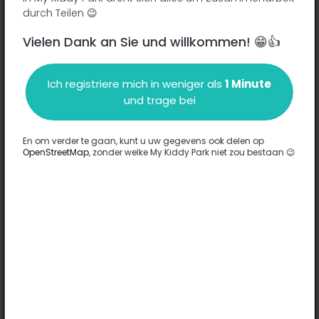
durch Teilen 😉
Vielen Dank an Sie und willkommen! 😁👍
Beschreibung
Ich registriere mich in weniger als
1 Minute
Es wurden keine Informationen zu diesem Park eingegeben.
und trage bei
Komplett
En om verder te gaan, kunt u uw gegevens ook delen op
OpenStreetMap
, zonder welke My Kiddy Park niet zou bestaan 😉
Optionen
Für diesen Park wurde keine Option eingegeben.
Komplett
Bemerkungen
(0)