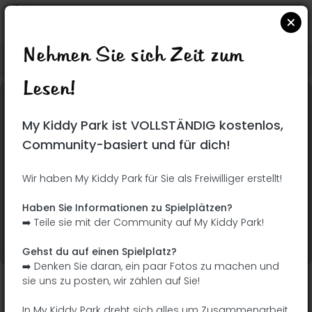
Nehmen Sie sich Zeit zum
Suchen Sie auf Google Maps
|
| |
Lesen!
Dieser Park wurde noch nicht besucht! Du bist
My Kiddy Park ist VOLLSTÄNDIG kostenlos,
dran !
Seien Sie der Abenteurer, der diesen Park
Community-basiert und für dich!
zuerst entdeckt!
Wir haben My Kiddy Park für Sie als Freiwilliger erstellt!
Ich füge den Namen
Ich füge Bilder hinzu
Haben Sie Informationen zu Spielplätzen?
hinzu
➡️ Teile sie mit der Community auf My Kiddy Park!
Ich füge eine
Ich füge die
Beschreibung hinzu
Ausrüstung hinzu
Gehst du auf einen Spielplatz?
➡️ Denken Sie daran, ein paar Fotos zu machen und
sie uns zu posten, wir zählen auf Sie!
Castillete
In My Kiddy Park dreht sich alles um Zusammenarbeit